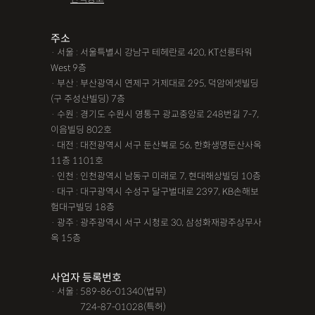
주소
· 서울 : 서울특별시 강남구 테헤란로 420, KT선릉타워
West 9층
· 부산 : 부산광역시 연제구 거제대로 295, 덕암에셋빌딩
(구 주성산빌딩) 7층
· 수원 : 경기도 수원시 영통구 광교중앙로 248번길 7-7,
이음빌딩 802호
· 대전 : 대전광역시 서구 둔산북로 56, 한화생명둔산사옥
11층 1101호
· 인천 : 인천광역시 남동구 미래로 7, 현대해상빌딩 10층
· 대구 : 대구광역시 수성구 달구벌대로 2397, KB손해보
험대구빌딩 18층
· 광주 : 광주광역시 서구 시청로 30, 삼성화재광주상무사
옥 15층
사업자 등록번호
· 서울 : 589-86-01340(법무)
· 서울 :
724-87-01028(특허)