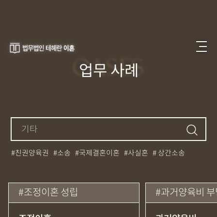
CASES
업무 사례
친권양육권
소송
국제결혼이혼
사실혼
상간소송
가정폭력
가출이혼
공시송달이혼
국제이혼
기타
별거이혼
사실혼소송
사실혼재산분할
상간
상간남
조정이혼 성립
과거양육비 부담 최소화 및 장래양
상간녀
상간피고
소송피고
양육
양육권
양육분쟁