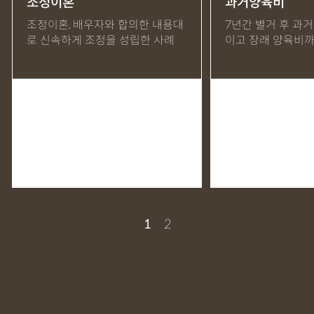
조정이혼
과거양육비
양육비
외도
위자료
유책배우자
이혼 소송
이혼무효
조정이혼, 배우자와 합의한 내용대
7년간 별거 후 과
로 신속하게 조정을 성립한 사례
이고 장래 양육비까
이혼소송
이혼소송피고
이혼위자료
이혼재산분할
이혼취소
재산분할
조정
조정이혼
친권
파혼
피고
합의이혼
항소
협의이혼
1
2