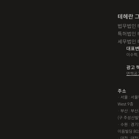
테헤란 
법무법인 
특허법인 
세무법인 
대표변
이수학,
광고 
면책공
주소
· 서울 : 
West 9층
· 부산 : 
(구 주성산빌
· 수원 : 경
이음빌딩 80
· 대전 : 