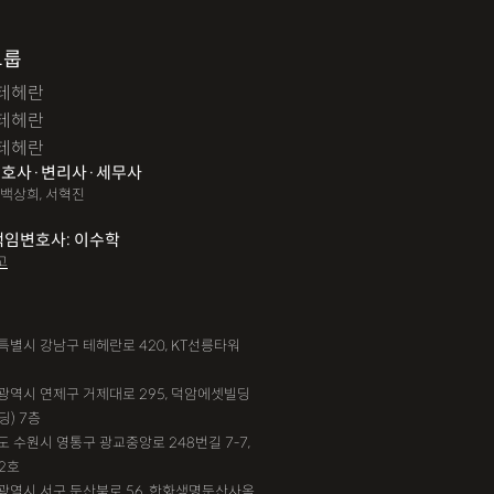
그룹
테헤란
테헤란
테헤란
호사·변리사·세무사
 백상희, 서혁진
책임변호사: 이수학
고
서울특별시 강남구 테헤란로 420, KT선릉타워
부산광역시 연제구 거제대로 295, 덕암에셋빌딩
딩) 7층
기도 수원시 영통구 광교중앙로 248번길 7-7,
2호
대전광역시 서구 둔산북로 56, 한화생명둔산사옥