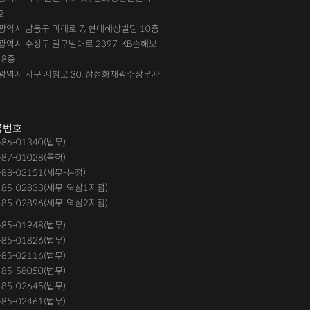
호
인천광역시 남동구 미래로 7, 현대해상빌딩 10층
대구광역시 수성구 달구벌대로 2397, KB손해보
18층
광주광역시 서구 시청로 30, 삼성화재광주상무사
록번호
9-86-01340(법무)
-87-01028(특허)
-88-03151(세무-본점)
-85-02833(세무-역삼1지점)
-85-02896(세무-역삼2지점)
6-85-01948(법무)
1-85-01826(법무)
9-85-02116(법무)
1-85-58050(법무)
9-85-02645(법무)
3-85-02461(법무)