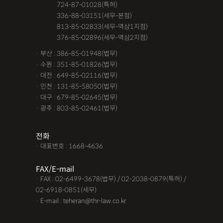
공사대금청구소송
관내이전
관외이전
교통사고 보험금
· 서울 :
724-87-01028(특허)
· 서울 :
336-88-03151(세무-본점)
교통사고가해자
교통사고무죄
교통사고처리특례법위반
· 서울 :
813-85-02833(세무-역삼1지점)
· 서울 :
376-85-02896(세무-역삼2지점)
교통사고피해자
구서연 변호사
근저당권말소
기타
· 부산 : 386-85-01948(법무)
김유정 변호사
김해음주운전변호사
노인교통사고
· 수원 : 351-85-01826(법무)
· 대전 : 649-85-02116(법무)
대구음주운전변호사
대여금내용증명
대여금소송소장
· 인천 : 131-85-58050(법무)
· 대구 : 679-85-02645(법무)
대여금지급명령
도주치상
딥페이크구매
딥페이크소지
· 광주 : 803-85-02461(법무)
딥페이크시청
딥페이크유포
딥페이크제작
전화
딥페이크판매
마약소지
맥주음주단속
· 대표번호 : 1668-4636
면허취소이의신청
명도변호사
몰카
못받은돈
FAX/E-mail
무면허운전
무면허운전
무면허운전
무면허운전 벌금
· FAX : 02-6499-3678(법무) / 02-2038-0879(특허) /
02-6918-0851(세무)
무면허운전 사고
무면허운전 처벌
무보험사고
· E-mail : teheran@thr-law.co.kr
물품대금못받았을때
물품대금소멸시효
물품대금지급명령