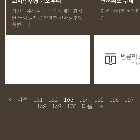
교사성추행 기소유예
면허취소 구제
MDMA
무혐의
상표침해
합의조력
기소유예
자신의 수업을 듣는 학생에게 호감
짧은 거리를 운전하
을 느껴 강제로 추행해 교사성추행
건
디자인침해
영업비밀침해
정기자문
계약서
특허등록
처벌위기
상표등록
프랜차이즈
공정거래
교통사고
뺑소니
12대중과실
엔터테인먼트
영업비밀침해
사망사고
음주뺑소니
폭행/협박
공무집행방해죄
성범죄신상공개
공중밀집장소추행
지식재산소송
검사출신형사변호사
마약기소유예
이혼위자료
이혼시재산분할
세무기장
절세상담
개인회생자격조회
개인회생수임료
명도소송
<<
이전
161
162
163
164
165
166
167
임대차보증금
법인설립
법인주소이전
PCT특허
168
169
170
다음
>>
디자인등록
저작권침해
특허분쟁
사기죄
카메라등이용촬영죄
미성년자성범죄
마약소지죄
마약형량
이혼승소사례
조정이혼
법인세
종합소득세