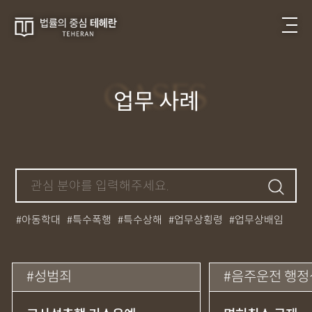
CASES
업무 사례
아동학대
특수폭행
특수상해
업무상횡령
업무상배임
뺑소니
성매매
필로폰
12대중과실
대마초
카촬죄
강제추행
기소유예
중상해
강간
던지기
사망사고
성범죄
음주운전 행정
집행유예
무면허운전
아청법
케타민
특허침해