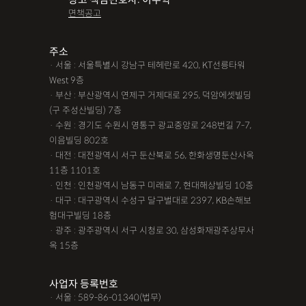
조력자로 느껴졌어요, #꼼꼼한 상담, #자세한 답변이였어요,#담
면책공고
당자가 친절해요,#소통이 잘돼요 ,#명확한 설명,#쉽고 친절한 상
담, #따뜻한 말투, #주말상담이 가능했어요,#전문성이 느껴져요,
주소
· 서울 : 서울특별시 강남구 테헤란로 420, KT선릉타워
#상담절차가 체계적이에요, #친절함,#냉철한 판단, #이야기를 잘
West 9층
경청해주세요, #쉽게 설명해주세요, #답답함이 해소됐어요, #명
· 부산 : 부산광역시 연제구 거제대로 295, 덕암에셋빌딩
쾌한 답변, #따뜻한 말투,#요구사항을 잘 들어줘요, #따뜻한 상
(구 주성산빌딩) 7층
· 수원 : 경기도 수원시 영통구 광교중앙로 248번길 7-7,
담,#
이음빌딩 802호
· 대전 : 대전광역시 서구 둔산북로 56, 한화생명둔산사옥
12대중과실
12대중과실
F4비자음주운전
test
11층 1101호
가수금증자
가족관계등록부창설
강제경매
강제집행
· 인천 : 인천광역시 남동구 미래로 7, 현대해상빌딩 10층
· 대구 : 대구광역시 수성구 달구벌대로 2397, KB손해보
강제추행 무혐의
건물철거소송
계약갱신거절
험대구빌딩 18층
· 광주 : 광주광역시 서구 시청로 30, 삼성화재광주상무사
계약갱신거절청구권
고객후기
고령자교통사고
옥 15층
고의 교통사고
공기업음주운전
공사대금내용증명
사업자 등록번호
공사대금소송
공사대금소송소장
공사대금지급명령
· 서울 : 589-86-01340(법무)