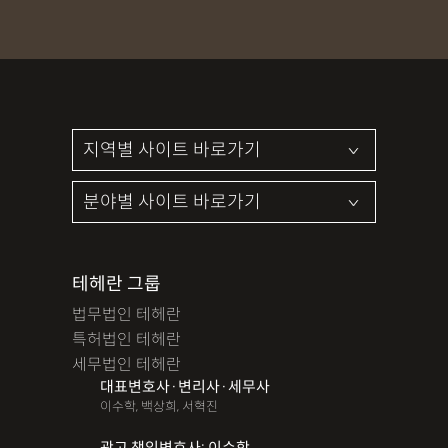
파산면책
법인회생
상가권리금
대여금반환
정관변경
변경등기
무면허운전
무면허음주운전
12대중과실
음주뺑소니
12대중과실교통사고
LSD
PCP
산재신청
손해배상
특허등록
XTC
산재불승인
상표등록
손해배상청구소송
가루쟁이
권리금손해배상
디자인등록
장해등급
BM특허
손해배상내용증명
손해배상소송
후리베이스
1인법인설립
대여금소송
테헤란 그룹
법인설립
본점이전등기
산재형사소송
임원변경등기
법무법인 테헤란
해외등록
특허법인 테헤란
세무법인 테헤란
!!강간고소,민사소송,합의대행,카촬고소,성추행고소,유사성행
대표변호사·변리사·세무사
위,형사고소,성추행합의,성폭행민사,준강간고소
이수학, 백상희, 서혁진
#명쾌한 상담,#냉철한 판단,#친절함,#이해하기 쉬워요,#든든한
광고 책임변호사: 이수학