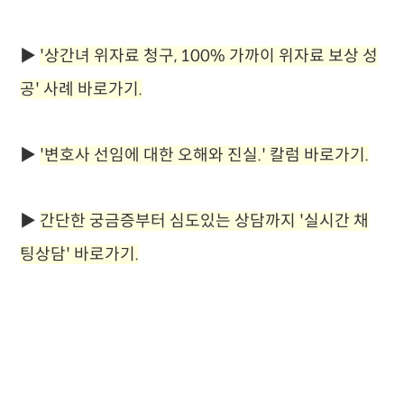
▶
'
상간녀 위자료 청구, 100% 가까이 위자료 보상 성
공'
사례 바로가기.
▶
'변호사 선임에 대한 오해와 진실.' 칼럼 바로가기.
▶
간단한 궁금증부터 심도있는 상담까지 '실시간 채
팅상담' 바로가기.
이혼상담
무료이혼상담
재산분할소송
이혼전문변호사
이혼변
호사
이혼시재산분할
이혼절차서류
협의이혼재산분할
사실혼
재산분할
혼인빙자간음죄
대구이혼전문변호사
이혼변호사비