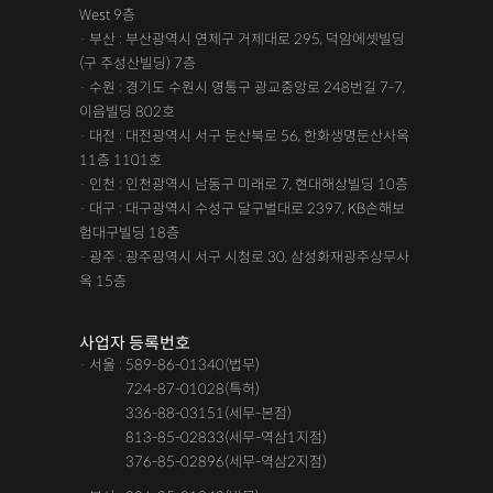
West 9층
· 부산 : 부산광역시 연제구 거제대로 295, 덕암에셋빌딩
(구 주성산빌딩) 7층
· 수원 : 경기도 수원시 영통구 광교중앙로 248번길 7-7,
이음빌딩 802호
· 대전 : 대전광역시 서구 둔산북로 56, 한화생명둔산사옥
11층 1101호
· 인천 : 인천광역시 남동구 미래로 7, 현대해상빌딩 10층
· 대구 : 대구광역시 수성구 달구벌대로 2397, KB손해보
험대구빌딩 18층
· 광주 : 광주광역시 서구 시청로 30, 삼성화재광주상무사
옥 15층
사업자 등록번호
· 서울 : 589-86-01340(법무)
· 서울 :
724-87-01028(특허)
· 서울 :
336-88-03151(세무-본점)
· 서울 :
813-85-02833(세무-역삼1지점)
· 서울 :
376-85-02896(세무-역삼2지점)