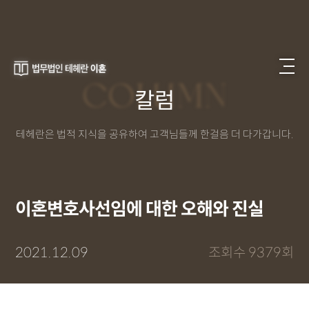
COLUMN
칼럼
테헤란은 법적 지식을 공유하여 고객님들께 한걸음 더 다가갑니다.
이혼변호사선임에 대한 오해와 진실
2021.12.09
조회수 9379회