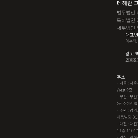
테헤란 
법무법인 
특허법인 
세무법인 
대표변
이수학,
광고 
면책공
주소
· 서울 : 
West 9층
· 부산 : 
(구 주성산빌
· 수원 : 경
이음빌딩 80
· 대전 : 
11층 1101
· 인천 : 