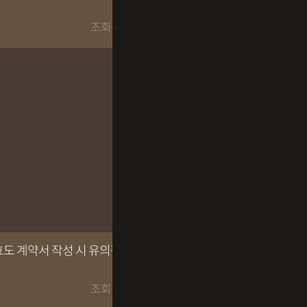
조회수 12844회
도 계약서 작성 시 유의점은
조회수 12168회