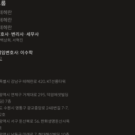
그룹
테헤란
테헤란
테헤란
호사·변리사·세무사
 백상희, 서혁진
책임변호사: 이수학
고
서울특별시 강남구 테헤란로 420, KT선릉타워
부산광역시 연제구 거제대로 295, 덕암에셋빌딩
딩) 7층
기도 수원시 영통구 광교중앙로 248번길 7-7,
2호
대전광역시 서구 둔산북로 56, 한화생명둔산사옥
호
인천광역시 남동구 미래로 7, 현대해상빌딩 10층