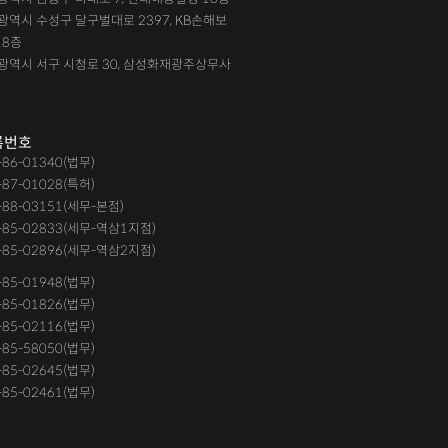
대구광역시 수성구 달구벌대로 2397, KB손해보
18층
광주광역시 서구 시청로 30, 삼성화재광주상무사
록번호
9-86-01340(법무)
-87-01028(특허)
-88-03151(세무-본점)
-85-02833(세무-역삼1지점)
-85-02896(세무-역삼2지점)
6-85-01948(법무)
1-85-01826(법무)
9-85-02116(법무)
1-85-58050(법무)
9-85-02645(법무)
3-85-02461(법무)