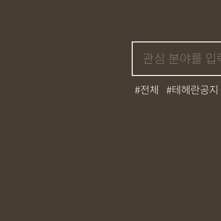
전체
테헤란공지