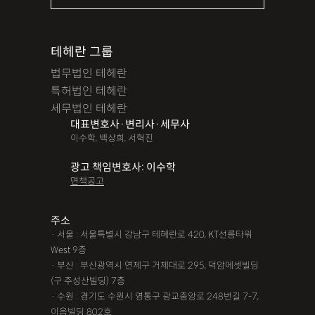
테헤란 그룹
법무법인 테헤란
특허법인 테헤란
세무법인 테헤란
대표변호사·변리사·세무사
이수학, 백상희, 서혁진
광고 책임변호사: 이수학
면책공고
주소
· 서울 : 서울특별시 강남구 테헤란로 420, KT선릉타워
West 9층
· 부산 : 부산광역시 연제구 거제대로 295, 덕암에셋빌딩
(구 주성산빌딩) 7층
· 수원 : 경기도 수원시 영통구 광교중앙로 248번길 7-7,
이음빌딩 802호