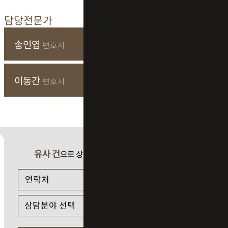
담당전문가
송인엽
변호사
이동간
변호사
유사 건
으로 상담 필요 시