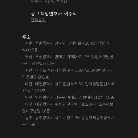
이수학, 백상희, 서혁진
광고 책임변호사: 이수학
면책공고
주소
· 서울 : 서울특별시 강남구 테헤란로 420, KT선릉타워
West 9층
· 부산 : 부산광역시 연제구 거제대로 295, 덕암에셋빌딩
(구 주성산빌딩) 7층
· 수원 : 경기도 수원시 영통구 광교중앙로 248번길 7-7,
이음빌딩 802호
· 대전 : 대전광역시 서구 둔산북로 56, 한화생명둔산사옥
11층 1101호
· 인천 : 인천광역시 남동구 미래로 7, 현대해상빌딩 10층
· 대구 : 대구광역시 수성구 달구벌대로 2397, KB손해보
험대구빌딩 18층
· 광주 : 광주광역시 서구 시청로 30, 삼성화재광주상무사
옥 15층