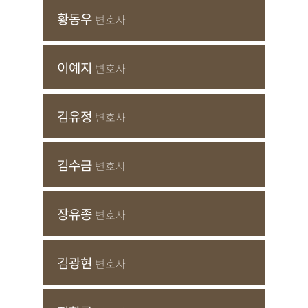
황동우
변호사
이예지
변호사
김유정
변호사
김수금
변호사
장유종
변호사
김광현
변호사