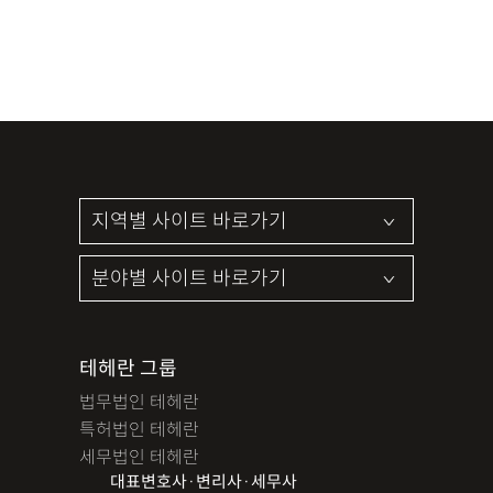
테헤란 그룹
법무법인 테헤란
특허법인 테헤란
세무법인 테헤란
대표변호사·변리사·세무사