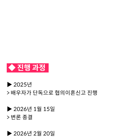
◆ 진행 과정
▶ 2025년
> 배우자가 단독으로 협의이혼신고 진행
▶ 2026년 1월 15일
> 변론 종결
▶ 2026년 2월 20일