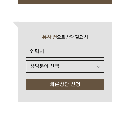
유사 건
으로 상담 필요 시