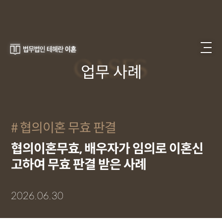
CASES
업무 사례
협의이혼 무효 판결
협의이혼무효, 배우자가 임의로 이혼신
고하여 무효 판결 받은 사례
2026.06.30