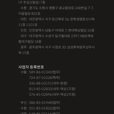
(구 주성산빌딩) 7층
· 수원 : 경기도 수원시 영통구 광교중앙로 248번길 7-7,
이음빌딩 802호
· 대전 : 대전광역시 서구 둔산북로 56, 한화생명둔산사옥
11층 1101호
· 인천 : 인천광역시 남동구 미래로 7, 현대해상빌딩 10층
· 대구 : 대구광역시 수성구 달구벌대로 2397, KB손해보
험대구빌딩 18층
· 광주 : 광주광역시 서구 시청로 30, 삼성화재광주상무사
옥 15층
사업자 등록번호
· 서울 : 589-86-01340(법무)
· 서울 :
724-87-01028(특허)
· 서울 :
336-88-03151(세무-본점)
· 서울 :
813-85-02833(세무-역삼1지점)
· 서울 :
376-85-02896(세무-역삼2지점)
· 부산 : 386-85-01948(법무)
· 수원 : 351-85-01826(법무)
· 대전 : 649-85-02116(법무)