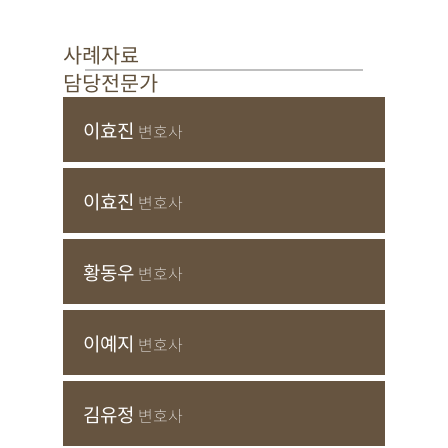
사례자료
담당전문가
이효진
변호사
이효진
변호사
황동우
변호사
이예지
변호사
김유정
변호사