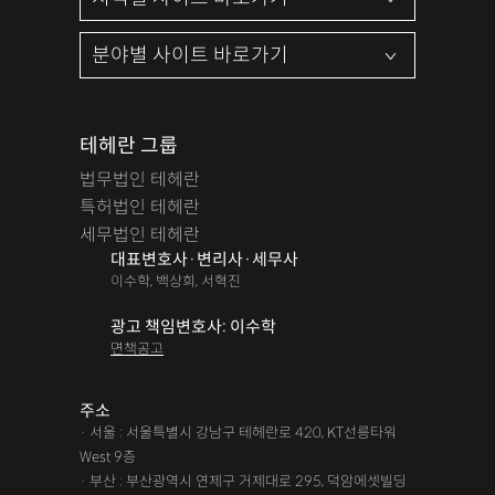
테헤란 그룹
법무법인 테헤란
특허법인 테헤란
세무법인 테헤란
대표변호사·변리사·세무사
이수학, 백상희, 서혁진
광고 책임변호사: 이수학
면책공고
주소
· 서울 : 서울특별시 강남구 테헤란로 420, KT선릉타워
West 9층
· 부산 : 부산광역시 연제구 거제대로 295, 덕암에셋빌딩