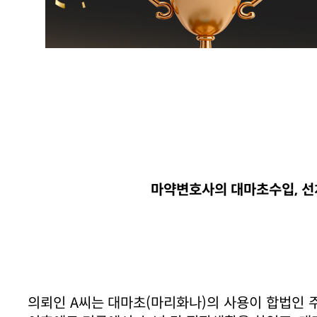
마약변호사의 대마초수입, 선
의뢰인 A씨는 대마초(마리화나)의 사용이 합법인 