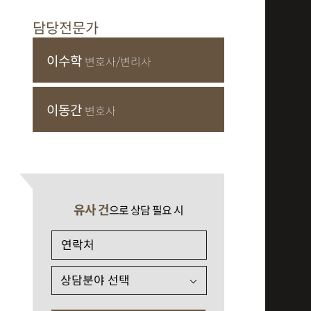
담당전문가
이수학
변호사/변리사
이동간
변호사
유사 건
으로 상담 필요 시