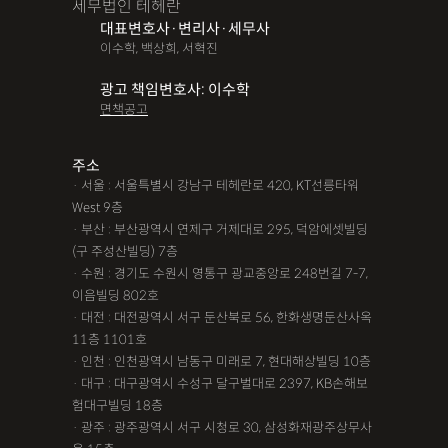
세무법인 테헤란
대표변호사·변리사·세무사
이수학, 백상희, 서혁진
광고 책임변호사: 이수학
면책공고
주소
· 서울 : 서울특별시 강남구 테헤란로 420, KT선릉타워
West 9층
· 부산 : 부산광역시 연제구 거제대로 295, 덕암에셋빌딩
(구 주성산빌딩) 7층
· 수원 : 경기도 수원시 영통구 광교중앙로 248번길 7-7,
이음빌딩 802호
· 대전 : 대전광역시 서구 둔산북로 56, 한화생명둔산사옥
11층 1101호
· 인천 : 인천광역시 남동구 미래로 7, 현대해상빌딩 10층
· 대구 : 대구광역시 수성구 달구벌대로 2397, KB손해보
험대구빌딩 18층
· 광주 : 광주광역시 서구 시청로 30, 삼성화재광주상무사