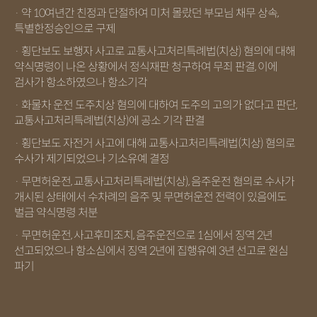
· 약 10여년간 친정과 단절하여 미처 몰랐던 부모님 채무 상속,
특별한정승인으로 구제
· 횡단보도 보행자 사고로 교통사고처리특례법(치상) 혐의에 대해
약식명령이 나온 상황에서 정식재판 청구하여 무죄 판결, 이에
검사가 항소하였으나 항소기각
· 화물차 운전 도주치상 혐의에 대하여 도주의 고의가 없다고 판단,
교통사고처리특례법(치상)에 공소 기각 판결
· 횡단보도 자전거 사고에 대해 교통사고처리특례법(치상) 혐의로
수사가 제기되었으나 기소유예 결정
· 무면허운전, 교통사고처리특례법(치상), 음주운전 혐의로 수사가
개시된 상태에서 수차례의 음주 및 무면허운전 전력이 있음에도
벌금 약식명령 처분
· 무면허운전, 사고후미조치, 음주운전으로 1심에서 징역 2년
선고되었으나 항소심에서 징역 2년에 집행유예 3년 선고로 원심
파기