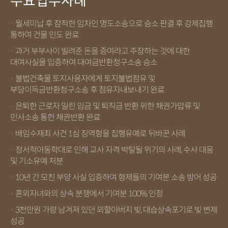
주요업무사례
· 월세미납 후 잠적한 임차인 명도소송으로 승소 판결 후 강제집행
통하여 건물 인도 완료
· 과거 부부사이 빌려준 돈을 증여라고 주장하는 것에 대한
대여사실을 입증하여 대여금반환청구소송 승소
· 불법건축물 토지사용자에게 토지불법점유 및
부당이득금반환청구소송 후 점유자내보내기 완료
· 은퇴한 근로자 밀린 임금 및 퇴직금 반환 위한 채권가압류 및
민사소송 통한 채권반환 완료
· 배임수재죄 사건 1심 징역형을 집행유예로 뒤바꾼 사례
· 정서적아동학대로 인해 교사 자격 박탈될 위기의 사례, 수사 대응
및 기소유예 처분
· 10년 간 모친 부양 사실 입증하여 형제들의 기여분 소송 방어 성공
· 혼외자녀와의 상속 분쟁에서 기여분 100% 인정
· 3천만원 가량 남겨져 있던 외할아버지 빚, 대습상속포기로 빚 변제
성공