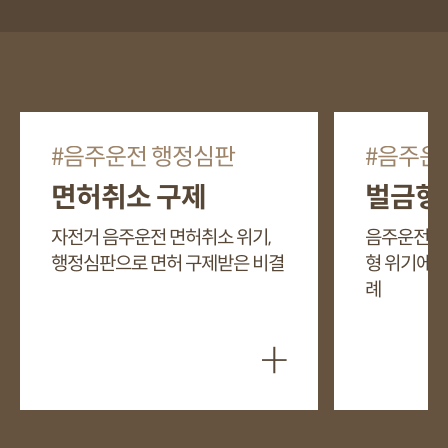
음주운전 행정심판
음주운
면허취소 구제
벌금형
자전거 음주운전 면허취소 위기,
음주운전두번
행정심판으로 면허 구제받은 비결
형 위기에서
례
+