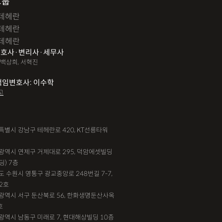
그룹
테헤란
테헤란
테헤란
호사·변리사·세무사
 백상희, 서혁진
책임변호사: 이수학
고
서울특별시 강남구 테헤란로 420, KT선릉타워
부산광역시 연제구 거제대로 295, 덕암에셋빌딩
딩) 7층
기도 수원시 영통구 광교중앙로 248번길 7-7,
2호
대전광역시 서구 둔산북로 56, 한화생명둔산사옥
호
인천광역시 남동구 미래로 7, 현대해상빌딩 10층