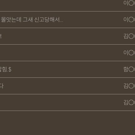
이○
몰앗는데 그새 신고당해서...
이○
보
김○
이○
힘.$
함○
다
김○
김○