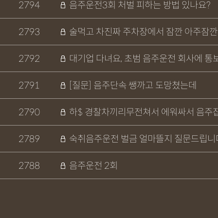
2794
음주운전3회 처벌 피하는 방법 있나요?
2793
술먹고 차진짜 주차장에서 잠깐 아주잠깐 
2792
대기업 다녀요, 초범 음주운전 회사에 통
2791
[질문] 음주단속 쌩까고 도망쳤는데
2790
하$ 경찰차끼리무전쳐서 에워싸서 음주잡
2789
숙취음주운전 벌금 얼마뜰지 질문드립니
2788
음주운전 2회