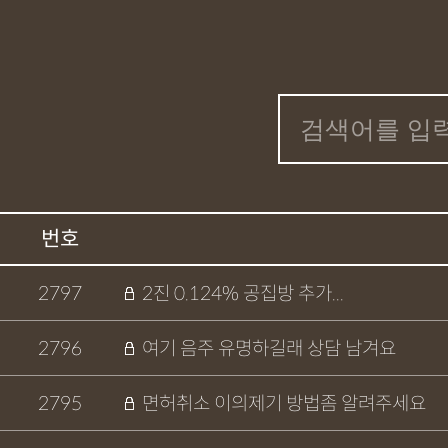
번호
2797
2진 0.124% 공집방 추가...
2796
여기 음주 유명하길래 상담 남겨요
2795
면허취소 이의제기 방법좀 알려주세요