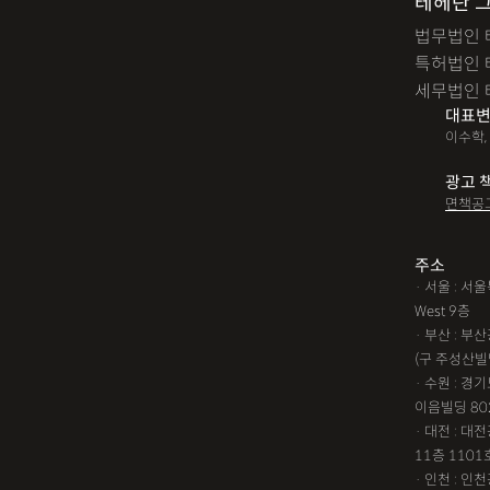
테헤란 
법무법인 
특허법인 
세무법인 
대표변
이수학,
광고 
면책공
주소
· 서울 : 
West 9층
· 부산 : 
(구 주성산빌
· 수원 : 경
이음빌딩 80
· 대전 : 
11층 1101
· 인천 : 