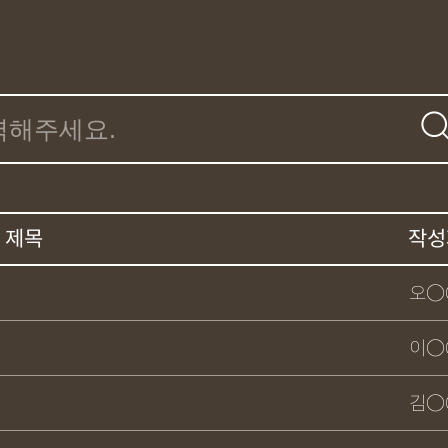
제목
작성
오○
이○
김○