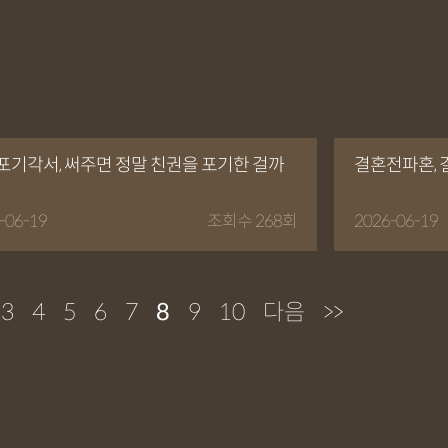
포기각서, 써주면 정말 친권을 포기한 걸까
결혼전파혼, 
-06-19
조회수 268회
2026-06-19
3
4
5
6
7
8
9
10
다음
>>