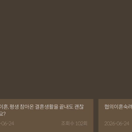
이혼, 평생 참아온 결혼생활을 끝내도 괜찮
협의이혼숙려기
요?
-06-24
조회수 102회
2026-06-24