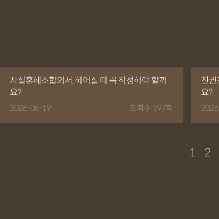
사실혼해소합의서, 헤어질 때 꼭 작성해야 할까
친권
요?
요?
2026-06-19
조회수 197회
2026
1
2