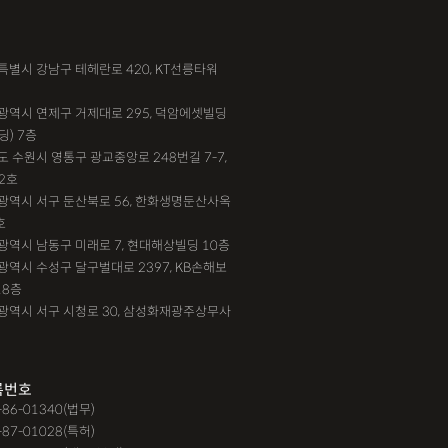
서울특별시 강남구 테헤란로 420, KT선릉타워
부산광역시 연제구 거제대로 295, 덕암에셋빌딩
딩) 7층
기도 수원시 영통구 광교중앙로 248번길 7-7,
2호
대전광역시 서구 둔산북로 56, 한화생명둔산사옥
호
인천광역시 남동구 미래로 7, 현대해상빌딩 10층
대구광역시 수성구 달구벌대로 2397, KB손해보
18층
광주광역시 서구 시청로 30, 삼성화재광주상무사
록번호
9-86-01340(법무)
-87-01028(특허)