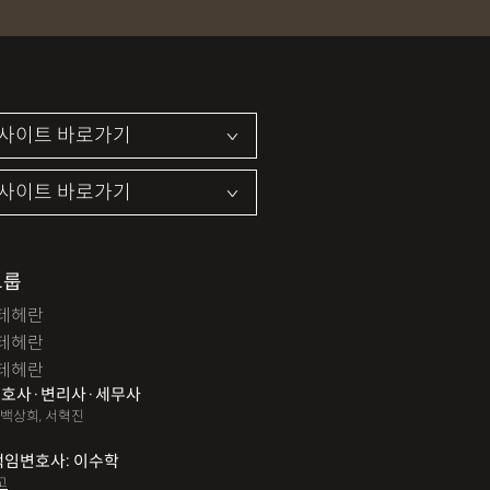
그룹
테헤란
테헤란
테헤란
호사·변리사·세무사
 백상희, 서혁진
책임변호사: 이수학
고