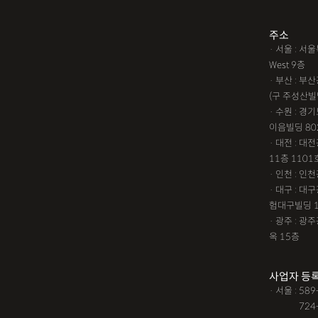
주소
· 서울 : 
West 9층
· 부산 : 
(구 주성산빌
· 수원 : 경
이음빌딩 80
· 대전 : 
11층 1101
· 인천 : 
· 대구 : 
험대구빌딩 
· 광주 : 
옥 15층
사업자 등
· 서울 : 58
· 서울 :
724