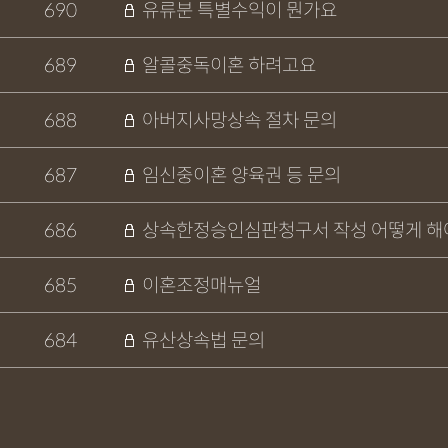
690
유류분 특별수익이 뭔가요
689
알콜중독이혼 하려고요
688
아버지사망상속 절차 문의
687
임신중이혼 양육권 등 문의
686
상속한정승인심판청구서 작성 어떻게 
685
이혼조정매뉴얼
684
유산상속법 문의