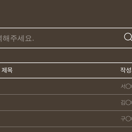
제목
작성
서○
김○
구○