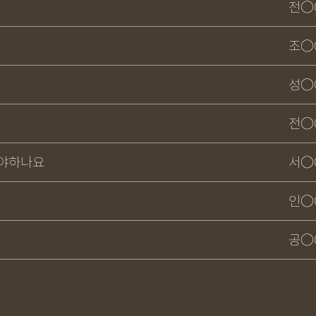
전○
조○
성○
전○
해야하나요
서○
인○
공○