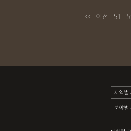
<<
이전
51
5