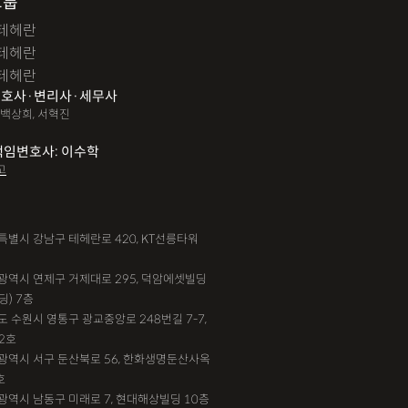
그룹
테헤란
테헤란
테헤란
호사·변리사·세무사
 백상희, 서혁진
책임변호사: 이수학
고
서울특별시 강남구 테헤란로 420, KT선릉타워
부산광역시 연제구 거제대로 295, 덕암에셋빌딩
딩) 7층
기도 수원시 영통구 광교중앙로 248번길 7-7,
2호
대전광역시 서구 둔산북로 56, 한화생명둔산사옥
호
인천광역시 남동구 미래로 7, 현대해상빌딩 10층