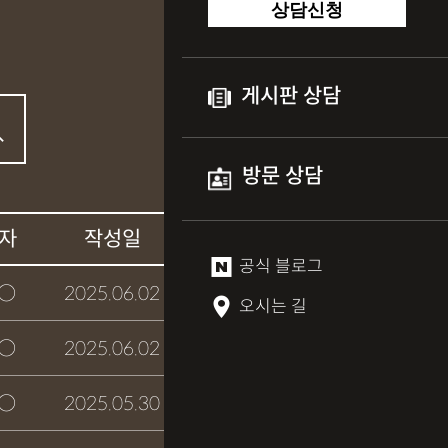
상담신청
게시판 상담
방문 상담
자
작성일
상담여부
공식 블로그
○
2025.06.02
접수완료
오시는 길
○
2025.06.02
접수완료
○
2025.05.30
접수완료