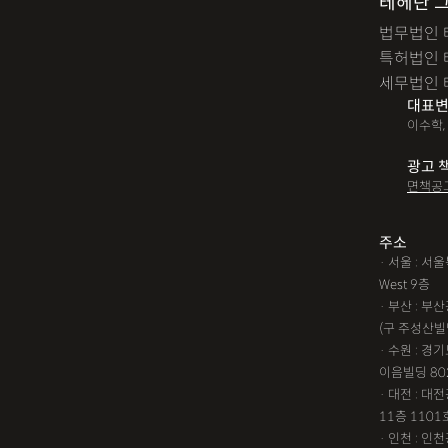
테헤란 
법무법인 
특허법인 
세무법인 
대표변
이수학,
광고 
면책공
주소
· 서울 : 
West 9층
· 부산 : 
(구 주성산빌
· 수원 : 경
이음빌딩 80
· 대전 : 
11층 1101
· 인천 : 