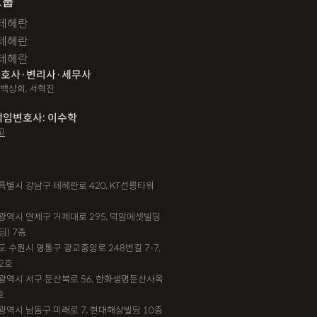
그룹
테헤란
테헤란
테헤란
호사·변리사·세무사
 백상희, 서혁진
책임변호사: 이수학
고
서울특별시 강남구 테헤란로 420, KT선릉타워
부산광역시 연제구 거제대로 295, 덕암에셋빌딩
딩) 7층
기도 수원시 영통구 광교중앙로 248번길 7-7,
2호
대전광역시 서구 둔산북로 56, 한화생명둔산사옥
호
인천광역시 남동구 미래로 7, 현대해상빌딩 10층