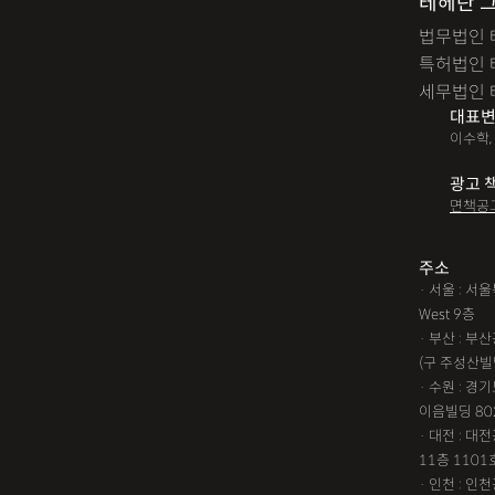
테헤란 
법무법인 
특허법인 
세무법인 
대표변
이수학,
광고 
면책공
주소
· 서울 : 
West 9층
· 부산 : 
(구 주성산빌
· 수원 : 경
이음빌딩 80
· 대전 : 
11층 1101
· 인천 : 