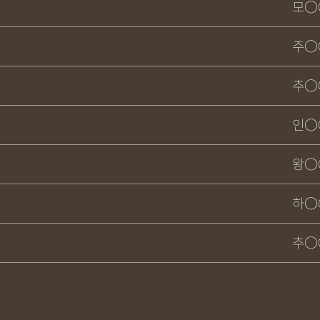
모○
주○
추○
인○
왕○
하○
추○