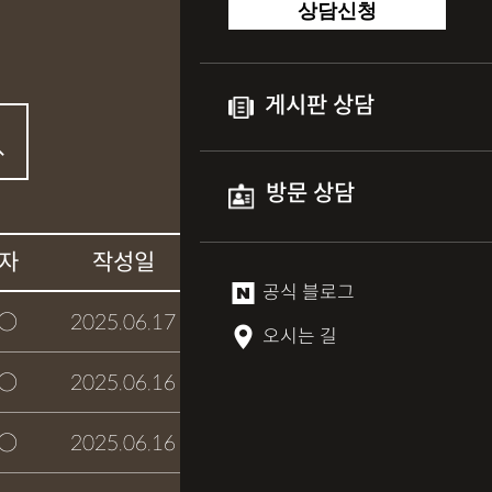
상담신청
게시판 상담
방문 상담
자
작성일
상담여부
공식 블로그
○
2025.06.17
접수완료
오시는 길
○
2025.06.16
접수완료
○
2025.06.16
접수완료