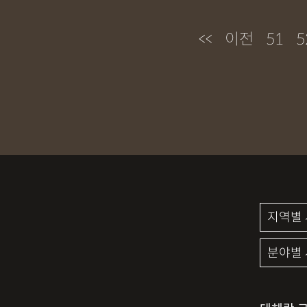
<<
이전
51
5