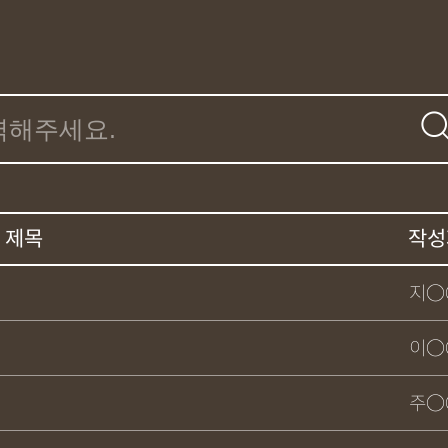
제목
작성
지○
이○
주○