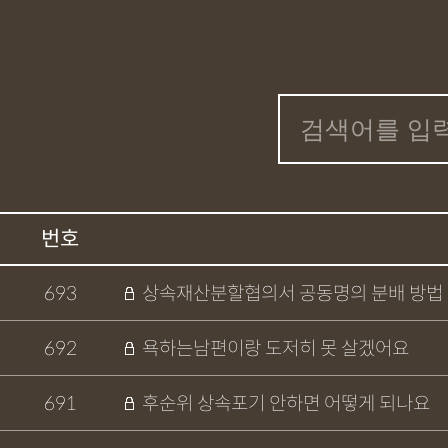
번호
693
상속재산분할협의서 공동명의 분배 방법
692
욕하는남편이랑 도저히 못 살겠어요
691
후순위 상속포기 안하면 어떻게 되나요