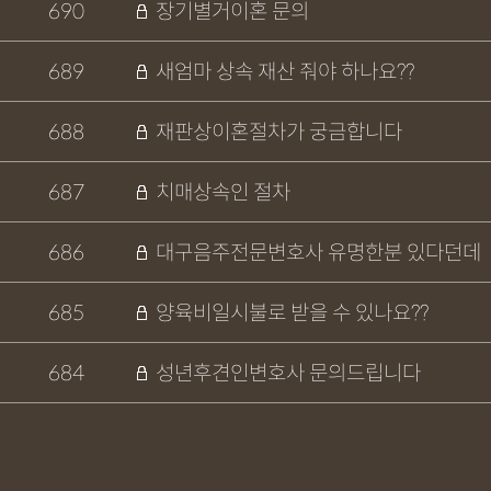
690
장기별거이혼 문의
689
새엄마 상속 재산 줘야 하나요??
688
재판상이혼절차가 궁금합니다
687
치매상속인 절차
686
대구음주전문변호사 유명한분 있다던데
685
양육비일시불로 받을 수 있나요??
684
성년후견인변호사 문의드립니다