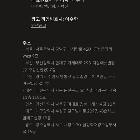
대표변호사·변리사·세무사
이수학, 백상희, 서혁진
광고 책임변호사: 이수학
면책공고
주소
· 서울 : 서울특별시 강남구 테헤란로 420, KT선릉타워
West 9층
· 부산 : 부산광역시 연제구 거제대로 295, 덕암에셋빌딩
(구 주성산빌딩) 7층
· 수원 : 경기도 수원시 영통구 광교중앙로 248번길 7-7,
이음빌딩 802호
· 대전 : 대전광역시 서구 둔산북로 56, 한화생명둔산사옥
11층 1101호
· 인천 : 인천광역시 남동구 미래로 7, 현대해상빌딩 10층
· 대구 : 대구광역시 수성구 달구벌대로 2397, KB손해보
험대구빌딩 18층
· 광주 : 광주광역시 서구 시청로 30, 삼성화재광주상무사
옥 15층