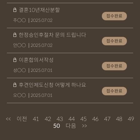
결혼10년재산분할
접수완료
주○○
2025.07.02
한정승인후절차 문의 드립니다
접수완료
안○○
2025.07.02
이혼합의서작성
접수완료
성○○
2025.07.01
후견인제도신청 어떻게 하나요
접수완료
오○○
2025.07.01
<<
이전
41
42
43
44
45
46
47
48
49
50
다음
>>