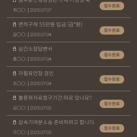
음주운전행정심판 구제 가능성 확인 빨리 부탁드립니다
접수완료
최○○
2025.07.07
면허구제 55만원 입금 (김*환)
접수완료
김○○
2025.07.04
상간소장답변서
접수완료
홍○○
2025.07.04
자필유언장 검인
접수완료
조○○
2025.07.04
불륜위자료청구기간 따로 있나요?
접수완료
김○○
2025.07.03
상속기여분소송 준비하려고 합니다
접수완료
구○○
2025.07.03