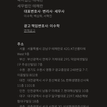
특허법인 테헤란
세무법인 테헤란
대표변호사·변리사·세무사
이수학, 백상희, 서혁진
광고 책임변호사: 이수학
면책공고
주소
· 서울 : 서울특별시 강남구 테헤란로 420, KT선릉타워
West 9층
· 부산 : 부산광역시 연제구 거제대로 295, 덕암에셋빌딩
(구 주성산빌딩) 7층
· 수원 : 경기도 수원시 영통구 광교중앙로 248번길 7-7,
이음빌딩 802호
· 대전 : 대전광역시 서구 둔산북로 56, 한화생명둔산사옥
11층 1101호
· 인천 : 인천광역시 남동구 미래로 7, 현대해상빌딩 10층
· 대구 : 대구광역시 수성구 달구벌대로 2397, KB손해보
험대구빌딩 18층
· 광주 : 광주광역시 서구 시청로 30, 삼성화재광주상무사