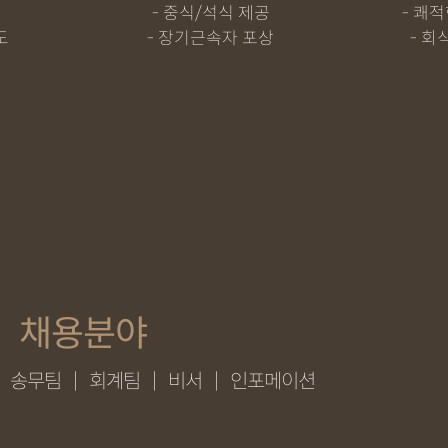
중식/석식 제공
쾌적
도
장기근속자 포상
회
채용분야
|
송무팀
|
회계팀
|
비서
|
인포메이션