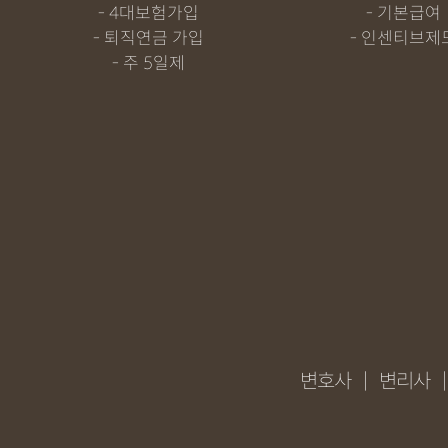
4대보험가입
기본급여
퇴직연금 가입
인센티브제
주 5일제
변호사
|
변리사