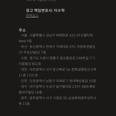
광고 책임변호사: 이수학
면책공고
주소
· 서울 : 서울특별시 강남구 테헤란로 420, KT선릉타워
West 9층
· 부산 : 부산광역시 연제구 거제대로 295, 덕암에셋빌딩
(구 주성산빌딩) 7층
· 수원 : 경기도 수원시 영통구 광교중앙로 248번길 7-7,
이음빌딩 802호
· 대전 : 대전광역시 서구 둔산북로 56, 한화생명둔산사옥
11층 1101호
· 인천 : 인천광역시 남동구 미래로 7, 현대해상빌딩 10층
· 대구 : 대구광역시 수성구 달구벌대로 2397, KB손해보
험대구빌딩 18층
· 광주 : 광주광역시 서구 시청로 30, 삼성화재광주상무사
옥 15층