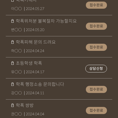
학폭가해자
접수완료
이○○
2024.05.27
학폭위처분 불복절차 가능할지요
접수완료
변○○
2024.05.20
학폭피해 문의 드려요
접수완료
허○○
2024.04.24
초등학생 학폭
상담신청
유○○
2024.04.17
학폭 행정소송 문의합니다
접수완료
강○○
2024.04.11
학폭 쌍방
접수완료
권○○
2024.04.04