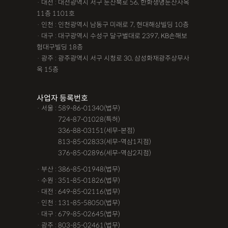
· 대전 : 대전광역시 서구 둔산북로 56, 한화생명둔산사옥
11층 1101호
· 인천 : 인천광역시 남동구 미래로 7, 현대해상빌딩 10층
· 대구 : 대구광역시 수성구 달구벌대로 2397, KB손해보
험대구빌딩 18층
· 광주 : 광주광역시 서구 시청로 30, 삼성화재광주상무사
옥 15층
사업자 등록번호
· 서울 : 589-86-01340(법무)
· 서울 :
724-87-01028(특허)
· 서울 :
336-88-03151(세무-본점)
· 서울 :
813-85-02833(세무-역삼1지점)
· 서울 :
376-85-02896(세무-역삼2지점)
· 부산 : 386-85-01948(법무)
· 수원 : 351-85-01826(법무)
· 대전 : 649-85-02116(법무)
· 인천 : 131-85-58050(법무)
· 대구 : 679-85-02645(법무)
· 광주 : 803-85-02461(법무)