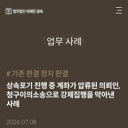
CASES
업무 사례
기존 판결 정지 판결
상속포기 진행 중 계좌가 압류된 의뢰인,
청구이의소송으로 강제집행을 막아낸
사례
2026.07.08