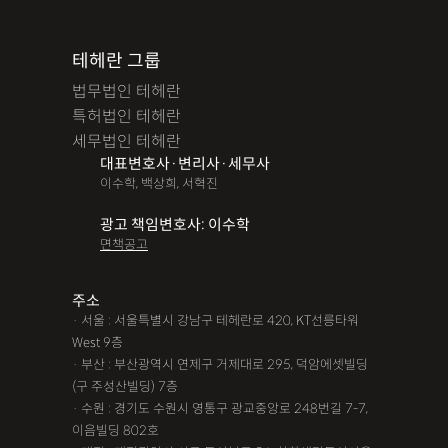
테헤란 그룹
법무법인 테헤란
특허법인 테헤란
세무법인 테헤란
대표변호사·변리사·세무사
이수학, 백상희, 서혁진
광고 책임변호사: 이수학
면책공고
주소
· 서울 : 서울특별시 강남구 테헤란로 420, KT선릉타워
West 9층
· 부산 : 부산광역시 연제구 거제대로 295, 덕암에셋빌딩
(구 주성산빌딩) 7층
· 수원 : 경기도 수원시 영통구 광교중앙로 248번길 7-7,
이음빌딩 802호