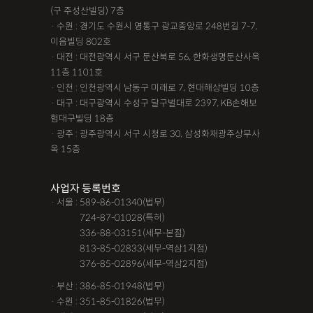
(구 주성산빌딩) 7층
· 수원 : 경기도 수원시 영통구 광교중앙로 248번길 7-7,
이음빌딩 802호
· 대전 : 대전광역시 서구 둔산북로 56, 한화생명둔산사옥
11층 1101호
· 인천 : 인천광역시 남동구 미래로 7, 현대해상빌딩 10층
· 대구 : 대구광역시 수성구 달구벌대로 2397, KB손해보
험대구빌딩 18층
· 광주 : 광주광역시 서구 시청로 30, 삼성화재광주상무사
옥 15층
사업자 등록번호
· 서울 : 589-86-01340(법무)
· 서울 :
724-87-01028(특허)
· 서울 :
336-88-03151(세무-본점)
· 서울 :
813-85-02833(세무-역삼1지점)
· 서울 :
376-85-02896(세무-역삼2지점)
· 부산 : 386-85-01948(법무)
· 수원 : 351-85-01826(법무)