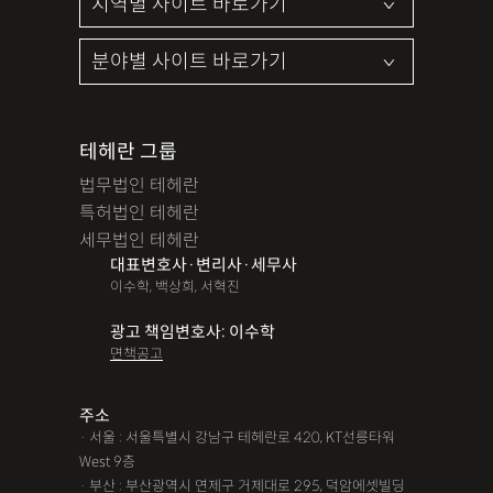
테헤란 그룹
법무법인 테헤란
특허법인 테헤란
세무법인 테헤란
대표변호사·변리사·세무사
이수학, 백상희, 서혁진
광고 책임변호사: 이수학
면책공고
주소
· 서울 : 서울특별시 강남구 테헤란로 420, KT선릉타워
West 9층
· 부산 : 부산광역시 연제구 거제대로 295, 덕암에셋빌딩