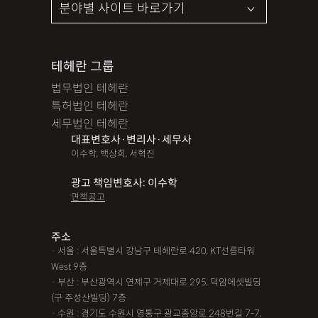
테헤란 그룹
법무법인 테헤란
특허법인 테헤란
세무법인 테헤란
대표변호사·변리사·세무사
이수학, 백상희, 서혁진
광고 책임변호사: 이수학
면책공고
주소
· 서울 : 서울특별시 강남구 테헤란로 420, KT선릉타워
West 9층
· 부산 : 부산광역시 연제구 거제대로 295, 덕암에셋빌딩
(구 주성산빌딩) 7층
· 수원 : 경기도 수원시 영통구 광교중앙로 248번길 7-7,