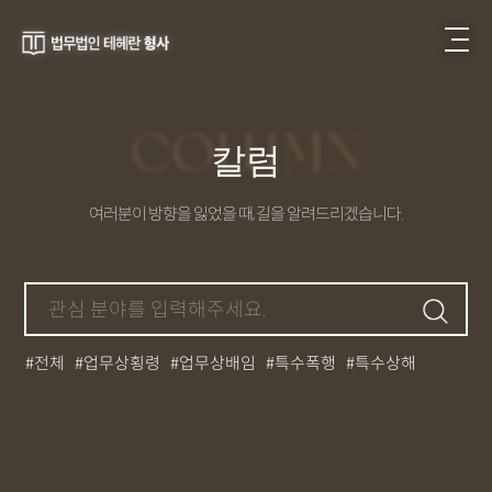
COLUMN
칼럼
여러분이 방향을 잃었을 때, 길을 알려드리겠습니다.
전체
업무상횡령
업무상배임
특수폭행
특수상해
공무집행방해
절도