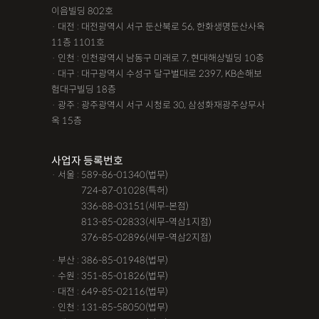
이음빌딩 802호
· 대전 : 대전광역시 서구 둔산북로 56, 한화생명둔산사옥
11층 1101호
· 인천 : 인천광역시 남동구 미래로 7, 현대해상빌딩 10층
· 대구 : 대구광역시 수성구 달구벌대로 2397, KB손해보
험대구빌딩 18층
· 광주 : 광주광역시 서구 시청로 30, 삼성화재광주상무사
옥 15층
사업자 등록번호
· 서울 : 589-86-01340(법무)
· 서울 :
724-87-01028(특허)
· 서울 :
336-88-03151(세무-본점)
· 서울 :
813-85-02833(세무-역삼1지점)
· 서울 :
376-85-02896(세무-역삼2지점)
· 부산 : 386-85-01948(법무)
· 수원 : 351-85-01826(법무)
· 대전 : 649-85-02116(법무)
· 인천 : 131-85-58050(법무)