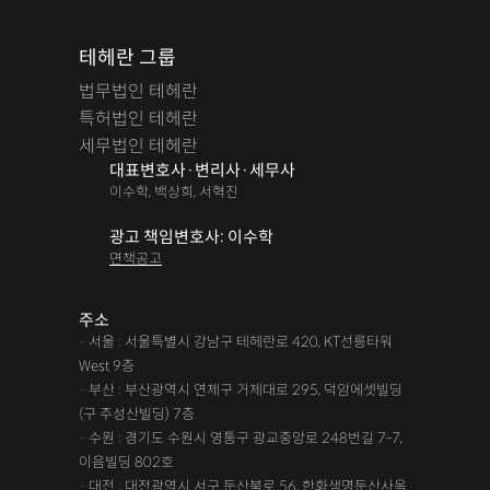
테헤란 그룹
법무법인 테헤란
특허법인 테헤란
세무법인 테헤란
대표변호사·변리사·세무사
이수학, 백상희, 서혁진
광고 책임변호사: 이수학
면책공고
주소
· 서울 : 서울특별시 강남구 테헤란로 420, KT선릉타워
West 9층
· 부산 : 부산광역시 연제구 거제대로 295, 덕암에셋빌딩
(구 주성산빌딩) 7층
· 수원 : 경기도 수원시 영통구 광교중앙로 248번길 7-7,
이음빌딩 802호
· 대전 : 대전광역시 서구 둔산북로 56, 한화생명둔산사옥