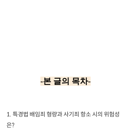
-본 글의 목차-
1. 특경법 배임죄 형량과 사기죄 항소 시의 위험성
은?