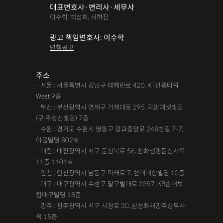
대표변호사·변리사·세무사
파산면책
법인회생
상가권리금
대여금반환
정관변경
이수학, 백상희, 서혁진
변경등기
무면허운전
무면허음주운전
12대중과실
광고 책임변호사: 이수학
면책공고
음주뺑소니
12대중과실교통사고
LSD
PCP
산재신청
손해배상
특허등록
XTC
산재불승인
상표등록
주소
· 서울 : 서울특별시 강남구 테헤란로 420, KT선릉타워
손해배상청구소송
가루쟁이
권리금손해배상
West 9층
· 부산 : 부산광역시 연제구 거제대로 295, 덕암에셋빌딩
디자인등록
장해등급
BM특허
손해배상내용증명
(구 주성산빌딩) 7층
손해배상소송
후리베이스
1인법인설립
대여금소송
· 수원 : 경기도 수원시 영통구 광교중앙로 248번길 7-7,
이음빌딩 802호
법인설립
본점이전등기
산재형사소송
임원변경등기
· 대전 : 대전광역시 서구 둔산북로 56, 한화생명둔산사옥
11층 1101호
해외등록
· 인천 : 인천광역시 남동구 미래로 7, 현대해상빌딩 10층
!!강간고소,민사소송,합의대행,카촬고소,성추행고소,유사성행
· 대구 : 대구광역시 수성구 달구벌대로 2397, KB손해보
험대구빌딩 18층
위,형사고소,성추행합의,성폭행민사,준강간고소
· 광주 : 광주광역시 서구 시청로 30, 삼성화재광주상무사
#명쾌한 상담,#냉철한 판단,#친절함,#이해하기 쉬워요,#든든한
옥 15층