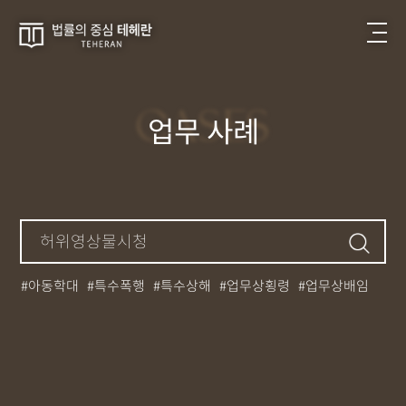
CASES
업무 사례
아동학대
특수폭행
특수상해
업무상횡령
업무상배임
뺑소니
성매매
필로폰
12대중과실
대마초
카촬죄
강제추행
기소유예
중상해
강간
던지기
사망사고
집행유예
무면허운전
아청법
케타민
특허침해