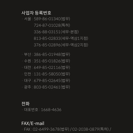
조력자로 느껴졌어요, #꼼꼼한 상담, #자세한 답변이였어요,#담
사업자 등록번호
당자가 친절해요,#소통이 잘돼요 ,#명확한 설명,#쉽고 친절한 상
· 서울 : 589-86-01340(법무)
담, #따뜻한 말투, #주말상담이 가능했어요,#전문성이 느껴져요,
· 서울 :
724-87-01028(특허)
#상담절차가 체계적이에요, #친절함,#냉철한 판단, #이야기를 잘
· 서울 :
336-88-03151(세무-본점)
· 서울 :
813-85-02833(세무-역삼1지점)
경청해주세요, #쉽게 설명해주세요, #답답함이 해소됐어요, #명
· 서울 :
376-85-02896(세무-역삼2지점)
쾌한 답변, #따뜻한 말투,#요구사항을 잘 들어줘요, #따뜻한 상
· 부산 : 386-85-01948(법무)
담,#
· 수원 : 351-85-01826(법무)
· 대전 : 649-85-02116(법무)
12대중과실
12대중과실
F4비자음주운전
test
· 인천 : 131-85-58050(법무)
가수금증자
가족관계등록부창설
강제경매
강제집행
· 대구 : 679-85-02645(법무)
· 광주 : 803-85-02461(법무)
강제추행 무혐의
건물철거소송
계약갱신거절
계약갱신거절청구권
고객후기
고령자교통사고
전화
· 대표번호 : 1668-4636
고의 교통사고
공기업음주운전
공사대금내용증명
FAX/E-mail
공사대금소송
공사대금소송소장
공사대금지급명령
· FAX : 02-6499-3678(법무) / 02-2038-0879(특허) /