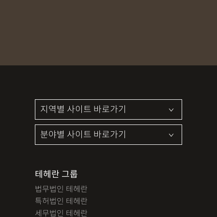
MDMA
무혐의
상표침해
합의조력
기소유예
디자인침해
영업비밀침해
정기자문
계약서
특허등록
상표등록
프랜차이즈
공정거래
교통사고
뺑소니
12대중과실
엔터테인먼트
영업비밀침해
사망사고
음주뺑소니
폭행/협박
공무집행방해죄
성범죄신상공개
공중밀집장소추행
지식재산소송
검사출신형사변호사
마약기소유예
이혼위자료
이혼시재산분할
세무기장
절세상담
개인회생자격조회
개인회생수임료
명도소송
임대차보증금
법인설립
법인주소이전
PCT특허
테헤란 그룹
디자인등록
저작권침해
특허분쟁
사기죄
법무법인 테헤란
카메라등이용촬영죄
미성년자성범죄
마약소지죄
특허법인 테헤란
마약형량
이혼승소사례
조정이혼
법인세
종합소득세
세무법인 테헤란