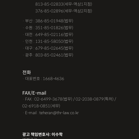
공사대금청구소송
관내이전
관외이전
교통사고 보험금
· 서울 :
813-85-02833(세무-역삼1지점)
· 서울 :
376-85-02896(세무-역삼2지점)
교통사고가해자
교통사고무죄
교통사고처리특례법위반
· 부산 : 386-85-01948(법무)
교통사고피해자
구서연 변호사
근저당권말소
기타
· 수원 : 351-85-01826(법무)
· 대전 : 649-85-02116(법무)
김유정 변호사
김해음주운전변호사
노인교통사고
· 인천 : 131-85-58050(법무)
· 대구 : 679-85-02645(법무)
대구음주운전변호사
대여금내용증명
대여금소송소장
· 광주 : 803-85-02461(법무)
대여금지급명령
도주치상
딥페이크구매
딥페이크소지
전화
딥페이크시청
딥페이크유포
딥페이크제작
· 대표번호 : 1668-4636
딥페이크판매
마약소지
맥주음주단속
FAX/E-mail
면허취소이의신청
명도변호사
몰카
못받은돈
· FAX : 02-6499-3678(법무) / 02-2038-0879(특허) /
02-6918-0851(세무)
무면허운전
무면허운전
무면허운전
무면허운전 벌금
· E-mail : teheran@thr-law.co.kr
무면허운전 사고
무면허운전 처벌
무보험사고
물품대금못받았을때
물품대금소멸시효
물품대금지급명령
광고 책임변호사: 이수학