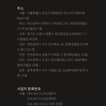
조력자로 느껴졌어요, #꼼꼼한 상담, #자세한 답변이였어요,#담
주소
당자가 친절해요,#소통이 잘돼요 ,#명확한 설명,#쉽고 친절한 상
· 서울 : 서울특별시 강남구 테헤란로 420, KT선릉타워
담, #따뜻한 말투, #주말상담이 가능했어요,#전문성이 느껴져요,
West 9층
· 부산 : 부산광역시 연제구 거제대로 295, 덕암에셋빌딩
#상담절차가 체계적이에요, #친절함,#냉철한 판단, #이야기를 잘
(구 주성산빌딩) 7층
경청해주세요, #쉽게 설명해주세요, #답답함이 해소됐어요, #명
· 수원 : 경기도 수원시 영통구 광교중앙로 248번길 7-7,
쾌한 답변, #따뜻한 말투,#요구사항을 잘 들어줘요, #따뜻한 상
이음빌딩 802호
· 대전 : 대전광역시 서구 둔산북로 56, 한화생명둔산사옥
담,#
11층 1101호
12대중과실
12대중과실
F4비자음주운전
test
· 인천 : 인천광역시 남동구 미래로 7, 현대해상빌딩 10층
· 대구 : 대구광역시 수성구 달구벌대로 2397, KB손해보
가수금증자
가족관계등록부창설
강제경매
강제집행
험대구빌딩 18층
· 광주 : 광주광역시 서구 시청로 30, 삼성화재광주상무사
강제추행 무혐의
건물철거소송
계약갱신거절
옥 15층
계약갱신거절청구권
고객후기
고령자교통사고
사업자 등록번호
고의 교통사고
공기업음주운전
공사대금내용증명
· 서울 : 589-86-01340(법무)
· 서울 :
724-87-01028(특허)
공사대금소송
공사대금소송소장
공사대금지급명령
· 서울 :
336-88-03151(세무-본점)