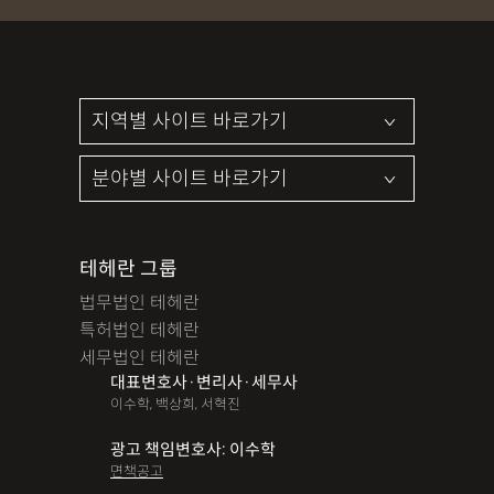
파산면책
법인회생
상가권리금
대여금반환
정관변경
변경등기
무면허운전
무면허음주운전
12대중과실
음주뺑소니
12대중과실교통사고
LSD
PCP
산재신청
손해배상
특허등록
XTC
산재불승인
상표등록
손해배상청구소송
가루쟁이
권리금손해배상
디자인등록
장해등급
BM특허
손해배상내용증명
테헤란 그룹
손해배상소송
후리베이스
1인법인설립
대여금소송
법무법인 테헤란
법인설립
본점이전등기
산재형사소송
임원변경등기
특허법인 테헤란
세무법인 테헤란
해외등록
대표변호사·변리사·세무사
이수학, 백상희, 서혁진
!!강간고소,민사소송,합의대행,카촬고소,성추행고소,유사성행
위,형사고소,성추행합의,성폭행민사,준강간고소
광고 책임변호사: 이수학
면책공고
#명쾌한 상담,#냉철한 판단,#친절함,#이해하기 쉬워요,#든든한