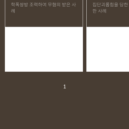
학폭쌍방 조력하여 무혐의 받은 사
집단괴롭힘을 당한
MDMA
무혐의
상표침해
합의조력
기소유예
례
한 사례
디자인침해
영업비밀침해
정기자문
계약서
특허등록
상표등록
프랜차이즈
공정거래
교통사고
뺑소니
12대중과실
엔터테인먼트
영업비밀침해
사망사고
음주뺑소니
폭행/협박
공무집행방해죄
성범죄신상공개
공중밀집장소추행
지식재산소송
검사출신형사변호사
마약기소유예
이혼위자료
이혼시재산분할
세무기장
절세상담
개인회생자격조회
개인회생수임료
명도소송
1
임대차보증금
법인설립
법인주소이전
PCT특허
디자인등록
저작권침해
특허분쟁
사기죄
카메라등이용촬영죄
미성년자성범죄
마약소지죄
마약형량
이혼승소사례
조정이혼
법인세
종합소득세