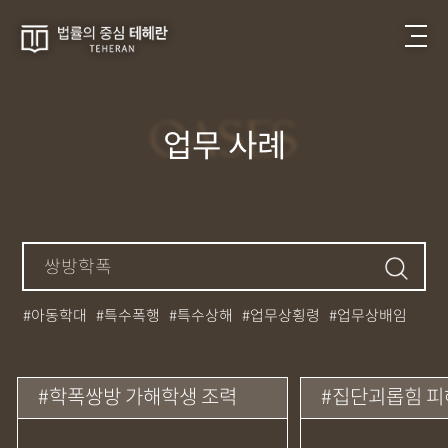
CASES
업무 사례
아동학대
특수폭행
특수상해
업무상횡령
업무상배임
뺑소니
성매매
필로폰
12대중과실
대마초
카촬죄
강제추행
기소유예
중상해
강간
던지기
사망사고
학폭쌍방 가해학생 조력
집단괴롭힘 피
집행유예
무면허운전
아청법
케타민
특허침해