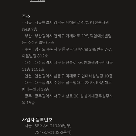
조력자로 느껴졌어요, #꼼꼼한 상담, #자세한 답변이였어요,#담
당자가 친절해요,#소통이 잘돼요 ,#명확한 설명,#쉽고 친절한 상
주소
· 서울 : 서울특별시 강남구 테헤란로 420, KT선릉타워
담, #따뜻한 말투, #주말상담이 가능했어요,#전문성이 느껴져요,
West 9층
#상담절차가 체계적이에요, #친절함,#냉철한 판단, #이야기를 잘
· 부산 : 부산광역시 연제구 거제대로 295, 덕암에셋빌딩
경청해주세요, #쉽게 설명해주세요, #답답함이 해소됐어요, #명
(구 주성산빌딩) 7층
쾌한 답변, #따뜻한 말투,#요구사항을 잘 들어줘요, #따뜻한 상
· 수원 : 경기도 수원시 영통구 광교중앙로 248번길 7-7,
이음빌딩 802호
담,#
· 대전 : 대전광역시 서구 둔산북로 56, 한화생명둔산사옥
11층 1101호
12대중과실
12대중과실
F4비자음주운전
test
· 인천 : 인천광역시 남동구 미래로 7, 현대해상빌딩 10층
가수금증자
가족관계등록부창설
강제경매
강제집행
· 대구 : 대구광역시 수성구 달구벌대로 2397, KB손해보
험대구빌딩 18층
강제추행 무혐의
건물철거소송
계약갱신거절
· 광주 : 광주광역시 서구 시청로 30, 삼성화재광주상무사
옥 15층
계약갱신거절청구권
고객후기
고령자교통사고
고의 교통사고
공기업음주운전
공사대금내용증명
사업자 등록번호
· 서울 : 589-86-01340(법무)
공사대금소송
공사대금소송소장
공사대금지급명령
· 서울 :
724-87-01028(특허)