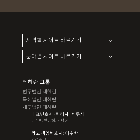
파산면책
법인회생
상가권리금
대여금반환
정관변경
변경등기
무면허운전
무면허음주운전
12대중과실
음주뺑소니
12대중과실교통사고
LSD
PCP
산재신청
손해배상
특허등록
XTC
산재불승인
상표등록
손해배상청구소송
가루쟁이
권리금손해배상
디자인등록
장해등급
BM특허
손해배상내용증명
손해배상소송
후리베이스
1인법인설립
대여금소송
테헤란 그룹
법무법인 테헤란
법인설립
본점이전등기
산재형사소송
임원변경등기
특허법인 테헤란
해외등록
세무법인 테헤란
대표변호사·변리사·세무사
!!강간고소,민사소송,합의대행,카촬고소,성추행고소,유사성행
이수학, 백상희, 서혁진
위,형사고소,성추행합의,성폭행민사,준강간고소
광고 책임변호사: 이수학
#명쾌한 상담,#냉철한 판단,#친절함,#이해하기 쉬워요,#든든한
면책공고