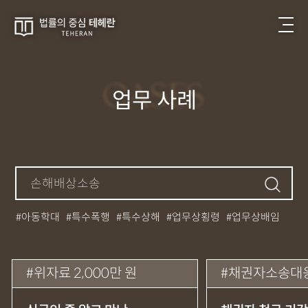
CASES
업무 사례
아동학대
특수폭행
특수상해
업무상횡령
업무상배임
뺑소니
성매매
필로폰
12대중과실
대마초
카촬죄
강제추행
기소유예
중상해
강간
던지기
사망사고
위자료 2,000만 원
채권자소송대
집행유예
무면허운전
아청법
케타민
특허침해