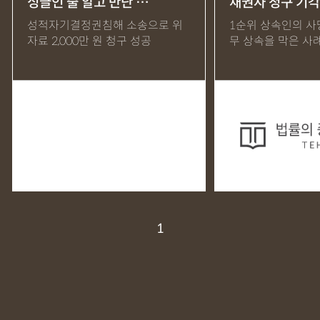
싱글인 줄 알고 만난 …
채권자 청구 기각
MDMA
무혐의
상표침해
합의조력
기소유예
성적자기결정권침해 소송으로 위
1순위 상속인의 사망
자료 2,000만 원 청구 성공
무 상속을 막은 사
디자인침해
영업비밀침해
정기자문
계약서
특허등록
상표등록
프랜차이즈
공정거래
교통사고
뺑소니
12대중과실
엔터테인먼트
영업비밀침해
사망사고
음주뺑소니
폭행/협박
공무집행방해죄
성범죄신상공개
공중밀집장소추행
지식재산소송
검사출신형사변호사
마약기소유예
이혼위자료
이혼시재산분할
세무기장
절세상담
개인회생자격조회
개인회생수임료
명도소송
1
임대차보증금
법인설립
법인주소이전
PCT특허
디자인등록
저작권침해
특허분쟁
사기죄
카메라등이용촬영죄
미성년자성범죄
마약소지죄
마약형량
이혼승소사례
조정이혼
법인세
종합소득세