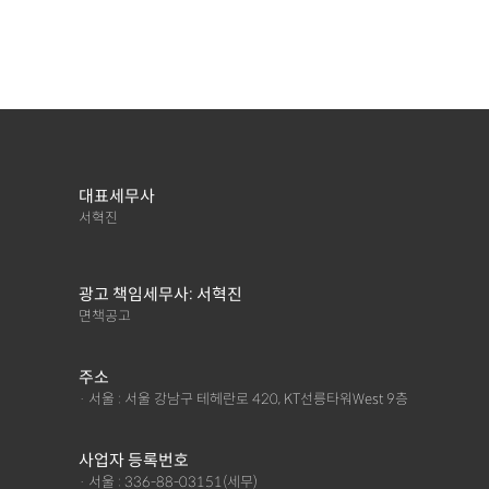
대표세무사
서혁진
광고 책임세무사: 서혁진
면책공고
주소
· 서울 : 서울 강남구 테헤란로 420, KT선릉타워West 9층
사업자 등록번호
· 서울 : 336-88-03151(세무)