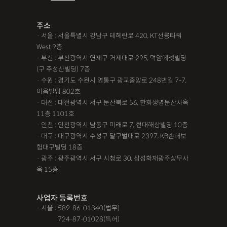
주소
· 서울 : 서울특별시 강남구 테헤란로 420, KT선릉타워
West 9층
· 부산 : 부산광역시 연제구 거제대로 295, 덕암에셋빌딩
(구 주성산빌딩) 7층
· 수원 : 경기도 수원시 영통구 광교중앙로 248번길 7-7,
이음빌딩 802호
· 대전 : 대전광역시 서구 둔산북로 56, 한화생명둔산사옥
11층 1101호
· 인천 : 인천광역시 남동구 미래로 7, 현대해상빌딩 10층
· 대구 : 대구광역시 수성구 달구벌대로 2397, KB손해보
험대구빌딩 18층
· 광주 : 광주광역시 서구 시청로 30, 삼성화재광주상무사
옥 15층
사업자 등록번호
· 서울 : 589-86-01340(법무)
· 서울 :
724-87-01028(특허)