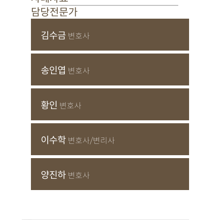
담당전문가
김수금
변호사
송인엽
변호사
황인
변호사
이수학
변호사/변리사
양진하
변호사