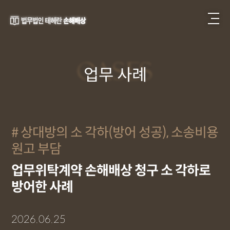
CASES
업무 사례
상대방의 소 각하(방어 성공), 소송비용
원고 부담
업무위탁계약 손해배상 청구 소 각하로
방어한 사례
2026.06.25