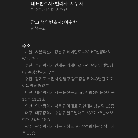
대표변호사·변리사·세무사
이수학, 백상희, 서혁진
광고 책임변호사: 이수학
면책공고
주소
· 서울 : 서울특별시 강남구 테헤란로 420, KT선릉타워
West 9층
· 부산 : 부산광역시 연제구 거제대로 295, 덕암에셋빌딩
(구 주성산빌딩) 7층
· 수원 : 경기도 수원시 영통구 광교중앙로 248번길 7-7,
이음빌딩 802호
· 대전 : 대전광역시 서구 둔산북로 56, 한화생명둔산사옥
11층 1101호
· 인천 : 인천광역시 남동구 미래로 7, 현대해상빌딩 10층
· 대구 : 대구광역시 수성구 달구벌대로 2397, KB손해보
험대구빌딩 18층
· 광주 : 광주광역시 서구 시청로 30, 삼성화재광주상무사
옥 15층