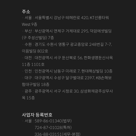
주소
· 서울 : 서울특별시 강남구 테헤란로 420, KT선릉타워
West 9층
· 부산 : 부산광역시 연제구 거제대로 295, 덕암에셋빌딩
(구 주성산빌딩) 7층
· 수원 : 경기도 수원시 영통구 광교중앙로 248번길 7-7,
이음빌딩 802호
· 대전 : 대전광역시 서구 둔산북로 56, 한화생명둔산사옥
11층 1101호
· 인천 : 인천광역시 남동구 미래로 7, 현대해상빌딩 10층
· 대구 : 대구광역시 수성구 달구벌대로 2397, KB손해보
험대구빌딩 18층
· 광주 : 광주광역시 서구 시청로 30, 삼성화재광주상무사
옥 15층
사업자 등록번호
· 서울 : 589-86-01340(법무)
· 서울 :
724-87-01028(특허)
· 서울 :
336-88-03151(세무-본점)