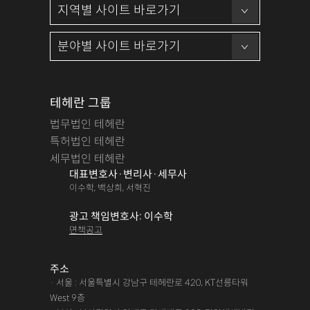
테헤란 그룹
법무법인 테헤란
특허법인 테헤란
세무법인 테헤란
대표변호사·변리사·세무사
이수학, 백상희, 서혁진
광고 책임변호사: 이수학
면책공고
주소
· 서울 : 서울특별시 강남구 테헤란로 420, KT선릉타워
West 9층