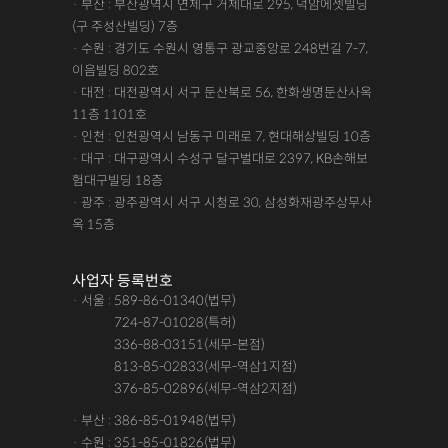
· 부산 : 부산광역시 연제구 거제대로 295, 덕암에셋빌딩
(구 주성산빌딩) 7층
· 수원 : 경기도 수원시 영통구 광교중앙로 248번길 7-7,
이음빌딩 802호
· 대전 : 대전광역시 서구 둔산북로 56, 한화생명둔산사옥
11층 1101호
· 인천 : 인천광역시 남동구 미래로 7, 현대해상빌딩 10층
· 대구 : 대구광역시 수성구 달구벌대로 2397, KB손해보
험대구빌딩 18층
· 광주 : 광주광역시 서구 시청로 30, 삼성화재광주상무사
옥 15층
사업자 등록번호
· 서울 : 589-86-01340(법무)
· 서울 :
724-87-01028(특허)
· 서울 :
336-88-03151(세무-본점)
· 서울 :
813-85-02833(세무-역삼1지점)
· 서울 :
376-85-02896(세무-역삼2지점)
· 부산 : 386-85-01948(법무)
· 수원 : 351-85-01826(법무)