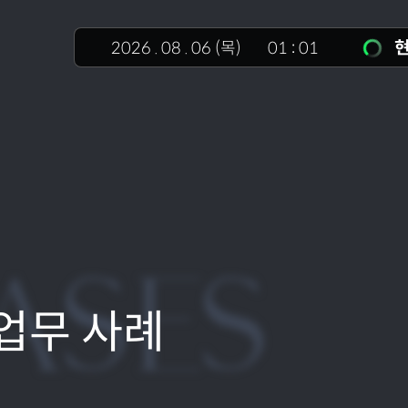
현
2026
.
08
.
06
(목)
01
:
01
ASES
업무 사례