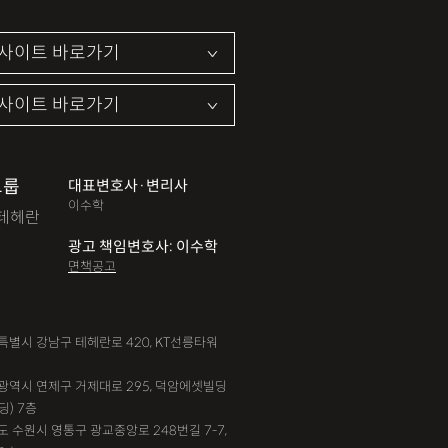
그룹
대표변호사·변리사
이수학
테헤란
광고 책임변호사: 이수학
면책공고
서울특별시 강남구 테헤란로 420, KT선릉타워
부산광역시 연제구 거제대로 295, 덕암에셋빌딩
딩) 7층
기도 수원시 영통구 광교중앙로 248번길 7-7,