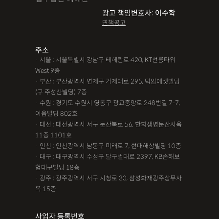
광고 책임변호사: 이수학
면책공고
주소
· 서울 : 서울특별시 강남구 테헤란로 420, KT선릉타워
West 9층
· 부산 : 부산광역시 연제구 거제대로 295, 덕암에셋빌딩
(구 주성산빌딩) 7층
· 수원 : 경기도 수원시 영통구 광교중앙로 248번길 7-7,
이음빌딩 802호
· 대전 : 대전광역시 서구 둔산북로 56, 한화생명둔산사옥
11층 1101호
· 인천 : 인천광역시 남동구 미래로 7, 현대해상빌딩 10층
· 대구 : 대구광역시 수성구 달구벌대로 2397, KB손해보
험대구빌딩 18층
· 광주 : 광주광역시 서구 시청로 30, 삼성화재광주상무사
옥 15층
사업자 등록번호