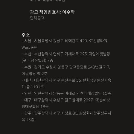
광고 책임변호사: 이수학
면책공고
주소
· 서울 : 서울특별시 강남구 테헤란로 420, KT선릉타워
West 9층
· 부산 : 부산광역시 연제구 거제대로 295, 덕암에셋빌딩
(구 주성산빌딩) 7층
· 수원 : 경기도 수원시 영통구 광교중앙로 248번길 7-7,
이음빌딩 802호
· 대전 : 대전광역시 서구 둔산북로 56, 한화생명둔산사옥
11층 1101호
· 인천 : 인천광역시 남동구 미래로 7, 현대해상빌딩 10층
· 대구 : 대구광역시 수성구 달구벌대로 2397, KB손해보
험대구빌딩 18층
· 광주 : 광주광역시 서구 시청로 30, 삼성화재광주상무사
옥 15층