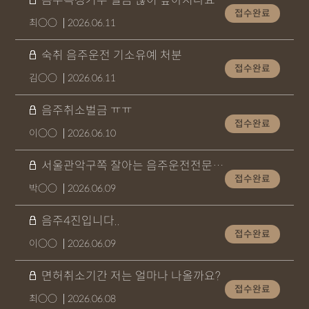
음주측정거부 벌금 많이 높아지나요
접수완료
최○○
2026.06.11
숙취 음주운전 기소유예 처분
접수완료
김○○
2026.06.11
음주취소벌금 ㅠㅠ
접수완료
이○○
2026.06.10
서울관악구쪽 잘아는 음주운전전문변호사님 계신가요
접수완료
박○○
2026.06.09
음주4진입니다..
접수완료
이○○
2026.06.09
면허취소기간 저는 얼마나 나올까요?
접수완료
최○○
2026.06.08