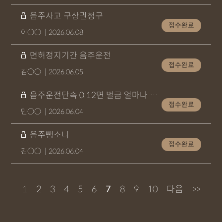
음주사고 구상권청구
접수완료
이○○
2026.06.08
면허정지기간 음주운전
접수완료
김○○
2026.06.05
음주운전단속 0.12면 벌금 얼마나 나와요?
접수완료
민○○
2026.06.04
음주뺑소니
접수완료
김○○
2026.06.04
1
2
3
4
5
6
7
8
9
10
다음
>>