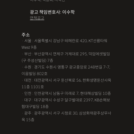
광고 책임변호사: 이수학
면책공고
주소
· 서울 : 서울특별시 강남구 테헤란로 420, KT선릉타워
West 9층
· 부산 : 부산광역시 연제구 거제대로 295, 덕암에셋빌딩
(구 주성산빌딩) 7층
· 수원 : 경기도 수원시 영통구 광교중앙로 248번길 7-7,
이음빌딩 802호
· 대전 : 대전광역시 서구 둔산북로 56, 한화생명둔산사옥
11층 1101호
· 인천 : 인천광역시 남동구 미래로 7, 현대해상빌딩 10층
· 대구 : 대구광역시 수성구 달구벌대로 2397, KB손해보
험대구빌딩 18층
· 광주 : 광주광역시 서구 시청로 30, 삼성화재광주상무사
옥 15층