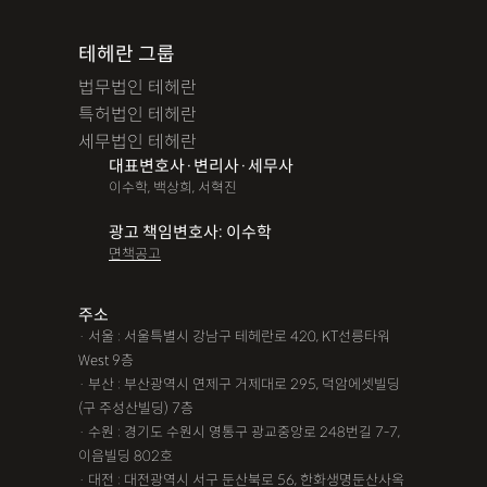
테헤란 그룹
법무법인 테헤란
특허법인 테헤란
세무법인 테헤란
대표변호사·변리사·세무사
이수학, 백상희, 서혁진
광고 책임변호사: 이수학
면책공고
주소
· 서울 : 서울특별시 강남구 테헤란로 420, KT선릉타워
West 9층
· 부산 : 부산광역시 연제구 거제대로 295, 덕암에셋빌딩
(구 주성산빌딩) 7층
· 수원 : 경기도 수원시 영통구 광교중앙로 248번길 7-7,
이음빌딩 802호
· 대전 : 대전광역시 서구 둔산북로 56, 한화생명둔산사옥