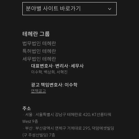
테헤란 그룹
법무법인 테헤란
특허법인 테헤란
세무법인 테헤란
대표변호사·변리사·세무사
이수학, 백상희, 서혁진
광고 책임변호사: 이수학
면책공고
주소
· 서울 : 서울특별시 강남구 테헤란로 420, KT선릉타워
West 9층
· 부산 : 부산광역시 연제구 거제대로 295, 덕암에셋빌딩
(구 주성산빌딩) 7층