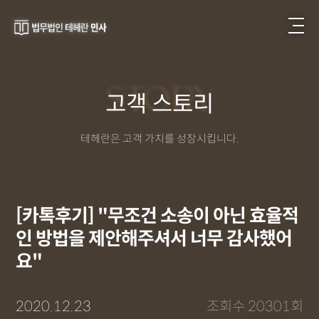
STORY
고객 스토리
테헤란은 고객 가치를 성장시킵니다.
[카톡후기] "무조건 소송이 아닌 효율적
인 방법을 제안해주셔서 너무 감사했어
요"
2020.12.23
조회수 20301회