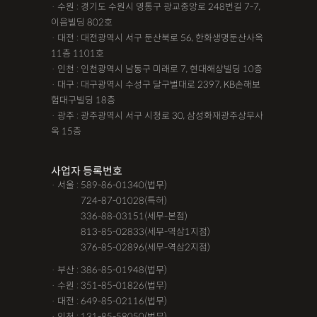
· 수원 : 경기도 수원시 영통구 광교중앙로 248번길 7-7,
이음빌딩 802호
· 대전 : 대전광역시 서구 둔산북로 56, 한화생명둔산사옥
11층 1101호
· 인천 : 인천광역시 남동구 미래로 7, 현대해상빌딩 10층
· 대구 : 대구광역시 수성구 달구벌대로 2397, KB손해보
험대구빌딩 18층
· 광주 : 광주광역시 서구 시청로 30, 삼성화재광주상무사
옥 15층
사업자 등록번호
· 서울 : 589-86-01340(법무)
· 서울 :
724-87-01028(특허)
· 서울 :
336-88-03151(세무-본점)
· 서울 :
813-85-02833(세무-역삼1지점)
· 서울 :
376-85-02896(세무-역삼2지점)
· 부산 : 386-85-01948(법무)
· 수원 : 351-85-01826(법무)
· 대전 : 649-85-02116(법무)
· 인천 : 131-85-58050(법무)