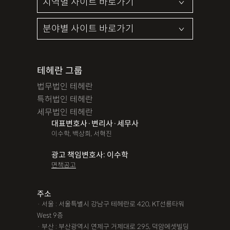
테헤란 그룹
법무법인 테헤란
특허법인 테헤란
세무법인 테헤란
대표변호사·변리사·세무사
이수학, 백상희, 서혁진
광고 책임변호사: 이수학
면책공고
주소
· 서울 : 서울특별시 강남구 테헤란로 420, KT선릉타워
West 9층
· 부산 : 부산광역시 연제구 거제대로 295, 덕암에셋빌딩