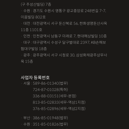
(구 주성산빌딩) 7층
· 수원 : 경기도 수원시 영통구 광교중앙로 248번길 7-7,
이음빌딩 802호
· 대전 : 대전광역시 서구 둔산북로 56, 한화생명둔산사옥
11층 1101호
· 인천 : 인천광역시 남동구 미래로 7, 현대해상빌딩 10층
· 대구 : 대구광역시 수성구 달구벌대로 2397, KB손해보
험대구빌딩 18층
· 광주 : 광주광역시 서구 시청로 30, 삼성화재광주상무사
옥 15층
사업자 등록번호
· 서울 : 589-86-01340(법무)
· 서울 :
724-87-01028(특허)
· 서울 :
336-88-03151(세무-본점)
· 서울 :
813-85-02833(세무-역삼1지점)
· 서울 :
376-85-02896(세무-역삼2지점)
· 부산 : 386-85-01948(법무)
· 수원 : 351-85-01826(법무)