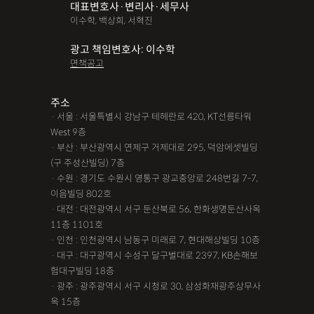
대표변호사·변리사·세무사
이수학, 백상희, 서혁진
광고 책임변호사: 이수학
면책공고
주소
· 서울 : 서울특별시 강남구 테헤란로 420, KT선릉타워
West 9층
· 부산 : 부산광역시 연제구 거제대로 295, 덕암에셋빌딩
(구 주성산빌딩) 7층
· 수원 : 경기도 수원시 영통구 광교중앙로 248번길 7-7,
이음빌딩 802호
· 대전 : 대전광역시 서구 둔산북로 56, 한화생명둔산사옥
11층 1101호
· 인천 : 인천광역시 남동구 미래로 7, 현대해상빌딩 10층
· 대구 : 대구광역시 수성구 달구벌대로 2397, KB손해보
험대구빌딩 18층
· 광주 : 광주광역시 서구 시청로 30, 삼성화재광주상무사
옥 15층