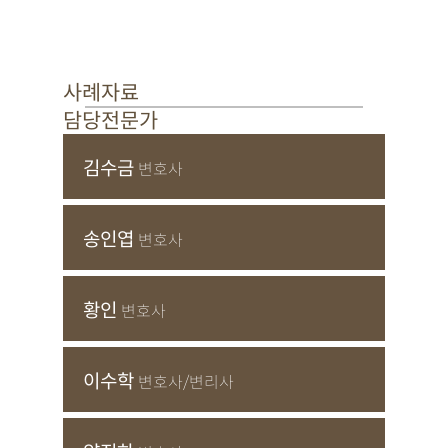
사례자료
담당전문가
김수금
변호사
송인엽
변호사
황인
변호사
이수학
변호사/변리사