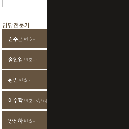
담당전문가
김수금
변호사
송인엽
변호사
황인
변호사
이수학
변호사/변리사
양진하
변호사