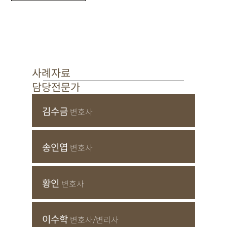
사례자료
담당전문가
김수금
변호사
송인엽
변호사
황인
변호사
이수학
변호사/변리사