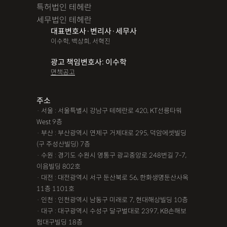
특허법인 테헤란
세무법인 테헤란
대표변호사·변리사·세무사
이수학, 백상희, 서혁진
광고 책임변호사: 이수학
면책공고
주소
· 서울 : 서울특별시 강남구 테헤란로 420, KT선릉타워
West 9층
· 부산 : 부산광역시 연제구 거제대로 295, 덕암에셋빌딩
(구 주성산빌딩) 7층
· 수원 : 경기도 수원시 영통구 광교중앙로 248번길 7-7,
이음빌딩 802호
· 대전 : 대전광역시 서구 둔산북로 56, 한화생명둔산사옥
11층 1101호
· 인천 : 인천광역시 남동구 미래로 7, 현대해상빌딩 10층
· 대구 : 대구광역시 수성구 달구벌대로 2397, KB손해보
험대구빌딩 18층