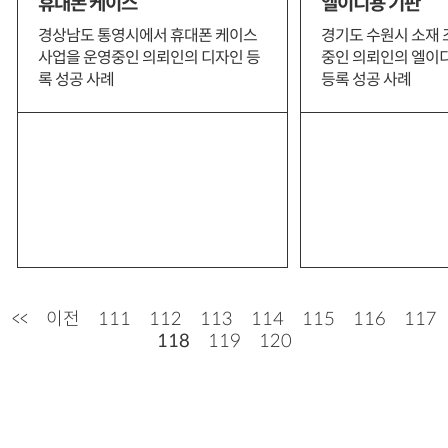
휴대폰 케이스
엘이디용 기판
비밀디자인
사진디자인
상표출원
쇼핑몰상표
경상남도 통영시에서 휴대폰 케이스
경기도 수원시 소재
사업을 운영중인 의뢰인의 디자인 등
중인 의뢰인의 엘이
시스템특허
실용신안등록
아이디어디자인
록 성공 사례
등록 성공 사례
아이디어특허
악세사리디자인
어플상표
우선심사
음식/레시피특허
음식점상표
의료특허
의류디자인
일부심사
장치특허
전자제품디자인
제품디자인
조성물특허
주식회사특허
직물/패턴디자인
특허출원
프랜차이즈상표
화상디자인
화장품상표
화학특허
<<
이전
111
112
113
114
115
116
117
118
119
120