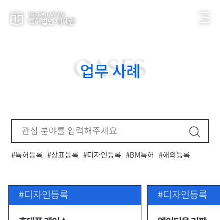
CASES
업무 사례
특허등록
상표등록
디자인등록
BM특허
해외등록
가방디자인
건강식품상표
건축특허
교육상표
기계특허
디자인출원
라벨디자인
마스크특허/디자인
디자인등록
디자인등록
반려동물용품
발명특허
부분디자인
분할출원