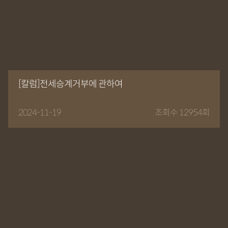
[칼럼]전세승계거부에 관하여
2024-11-19
조회수 12954회