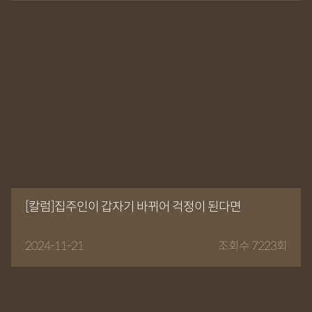
[칼럼]집주인이 갑자기 바뀌어 걱정이 된다면
2024-11-21
조회수 7223회