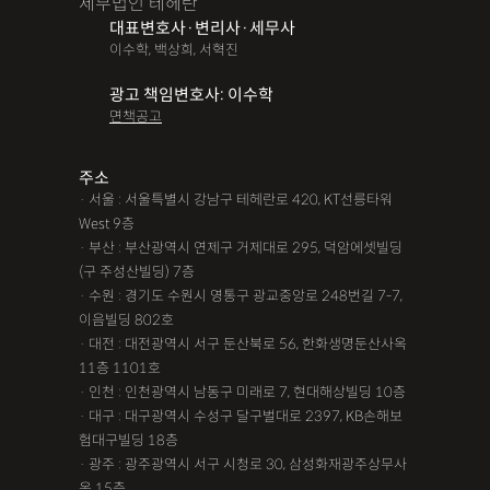
세무법인 테헤란
대표변호사·변리사·세무사
이수학, 백상희, 서혁진
광고 책임변호사: 이수학
면책공고
주소
· 서울 : 서울특별시 강남구 테헤란로 420, KT선릉타워
West 9층
· 부산 : 부산광역시 연제구 거제대로 295, 덕암에셋빌딩
(구 주성산빌딩) 7층
· 수원 : 경기도 수원시 영통구 광교중앙로 248번길 7-7,
이음빌딩 802호
· 대전 : 대전광역시 서구 둔산북로 56, 한화생명둔산사옥
11층 1101호
· 인천 : 인천광역시 남동구 미래로 7, 현대해상빌딩 10층
· 대구 : 대구광역시 수성구 달구벌대로 2397, KB손해보
험대구빌딩 18층
· 광주 : 광주광역시 서구 시청로 30, 삼성화재광주상무사
옥 15층