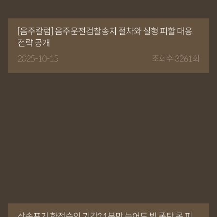
[음주칼럼] 음주운전검찰송치 절차와 실형 피할 대응
전략 공개
2025-10-15
조회수 3261회
상속포기 한정승인 기간? 1분만 늦어도 빚 폭탄 못 피