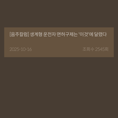
[음주칼럼] 생계형 운전자 면허구제는 '이것'에 달렸다
2025-10-16
조회수 2545회