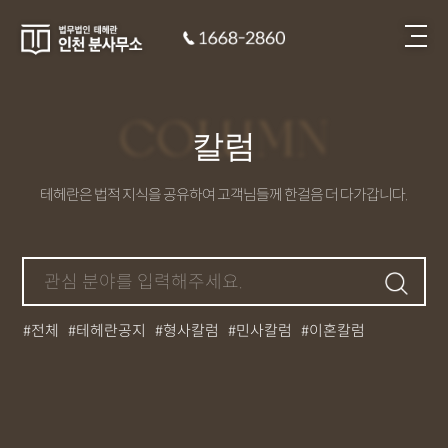
COLUMN
칼럼
테헤란은 법적 지식을 공유하여 고객님들께 한걸음 더 다가갑니다.
전체
테헤란공지
형사칼럼
민사칼럼
이혼칼럼
상속칼럼