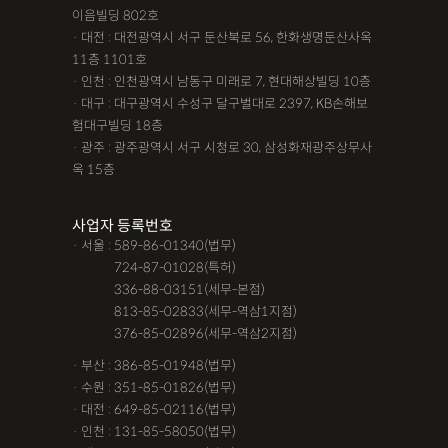
이음빌딩 802호
· 대전 : 대전광역시 서구 둔산북로 56, 한화생명둔산사옥
11층 1101호
· 인천 : 인천광역시 남동구 미래로 7, 현대해상빌딩 10층
· 대구 : 대구광역시 수성구 달구벌대로 2397, KB손해보
험대구빌딩 18층
· 광주 : 광주광역시 서구 시청로 30, 삼성화재광주상무사
옥 15층
사업자 등록번호
· 서울 : 589-86-01340(법무)
· 서울 :
724-87-01028(특허)
· 서울 :
336-88-03151(세무-본점)
· 서울 :
813-85-02833(세무-역삼1지점)
· 서울 :
376-85-02896(세무-역삼2지점)
· 부산 : 386-85-01948(법무)
· 수원 : 351-85-01826(법무)
· 대전 : 649-85-02116(법무)
· 인천 : 131-85-58050(법무)