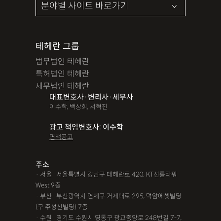
테헤란 그룹
법무법인 테헤란
특허법인 테헤란
세무법인 테헤란
대표변호사·변리사·세무사
이수학, 백상희, 서혁진
광고 책임변호사: 이수학
면책공고
주소
· 서울 : 서울특별시 강남구 테헤란로 420, KT선릉타워
West 9층
· 부산 : 부산광역시 연제구 거제대로 295, 덕암에셋빌딩
(구 주성산빌딩) 7층
· 수원 : 경기도 수원시 영통구 광교중앙로 248번길 7-7,