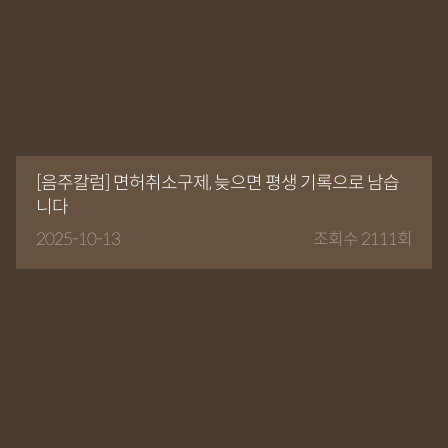
[음주칼럼] 면허취소구제, 늦으면 평생 기록으로 남습
니다
2025-10-13
조회수 2111회