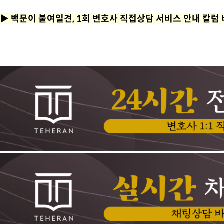
▶
백문이 불여일견, 1회 변호사 직접상담 서비스 안내 칼럼