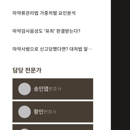
마약류관리법 가중처벌 요인분석
마약검사음성도 '유죄' 판결받는다?
마약사범으로 신고당했다면? 대처법 알아보기
담당 전문가
송인엽
변호사
황인
변호사