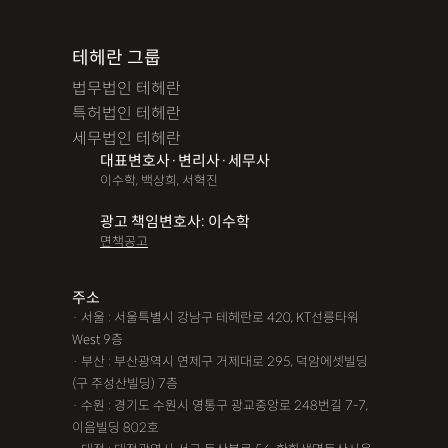
테헤란 그룹
법무법인 테헤란
특허법인 테헤란
세무법인 테헤란
대표변호사·변리사·세무사
이수학, 백상희, 서혁진
광고 책임변호사: 이수학
면책공고
주소
· 서울 : 서울특별시 강남구 테헤란로 420, KT선릉타워
West 9층
· 부산 : 부산광역시 연제구 거제대로 295, 덕암에셋빌딩
(구 주성산빌딩) 7층
· 수원 : 경기도 수원시 영통구 광교중앙로 248번길 7-7,
이음빌딩 802호