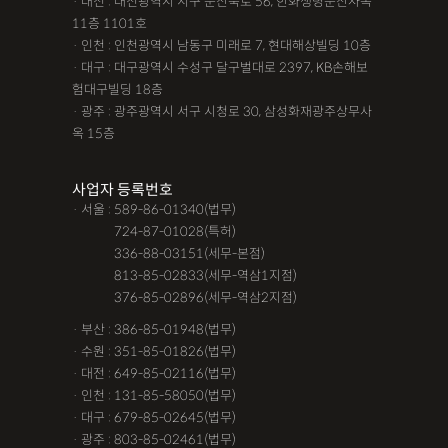
· 대전 : 대전광역시 서구 둔산북로 56, 한화생명둔산사옥
11층 1101호
· 인천 : 인천광역시 남동구 미래로 7, 현대해상빌딩 10층
· 대구 : 대구광역시 수성구 달구벌대로 2397, KB손해보
험대구빌딩 18층
· 광주 : 광주광역시 서구 시청로 30, 삼성화재광주상무사
옥 15층
사업자 등록번호
· 서울 : 589-86-01340(법무)
· 서울 :
724-87-01028(특허)
· 서울 :
336-88-03151(세무-본점)
· 서울 :
813-85-02833(세무-역삼1지점)
· 서울 :
376-85-02896(세무-역삼2지점)
· 부산 : 386-85-01948(법무)
· 수원 : 351-85-01826(법무)
· 대전 : 649-85-02116(법무)
· 인천 : 131-85-58050(법무)
· 대구 : 679-85-02645(법무)
· 광주 : 803-85-02461(법무)