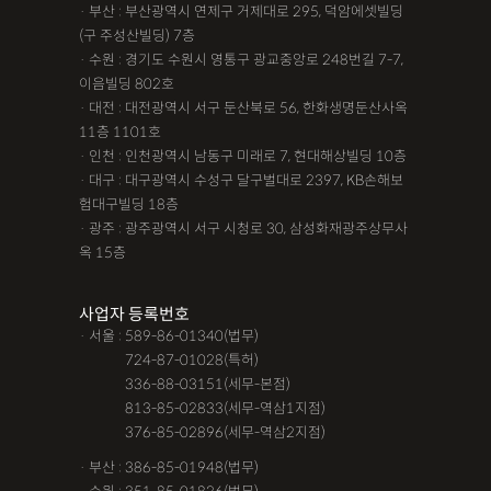
· 부산 : 부산광역시 연제구 거제대로 295, 덕암에셋빌딩
(구 주성산빌딩) 7층
· 수원 : 경기도 수원시 영통구 광교중앙로 248번길 7-7,
이음빌딩 802호
· 대전 : 대전광역시 서구 둔산북로 56, 한화생명둔산사옥
11층 1101호
· 인천 : 인천광역시 남동구 미래로 7, 현대해상빌딩 10층
· 대구 : 대구광역시 수성구 달구벌대로 2397, KB손해보
험대구빌딩 18층
· 광주 : 광주광역시 서구 시청로 30, 삼성화재광주상무사
옥 15층
사업자 등록번호
· 서울 : 589-86-01340(법무)
· 서울 :
724-87-01028(특허)
· 서울 :
336-88-03151(세무-본점)
· 서울 :
813-85-02833(세무-역삼1지점)
· 서울 :
376-85-02896(세무-역삼2지점)
· 부산 : 386-85-01948(법무)