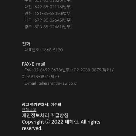
· 수원 : 351-85-01826(법무)
· 대전 : 649-85-02116(법무)
· 인천 : 131-85-58050(법무)
· 대구 : 679-85-02645(법무)
· 광주 : 803-85-02461(법무)
전화
· 대표번호 : 1668-5130
FAX/E-mail
· FAX : 02-6499-3678(법무) / 02-2038-0879(특허) /
02-6918-0851(세무)
· E-mail : teheran@thr-law.co.kr
광고 책임변호사: 이수학
면책공고
개인정보처리 취급방침
Copyright ⓒ 2022 테헤란. All rights
reserved.