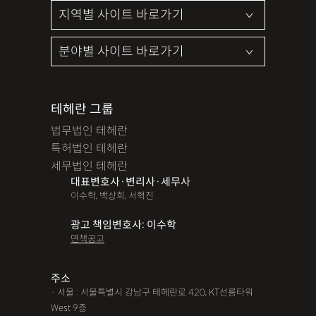
테헤란 그룹
법무법인 테헤란
특허법인 테헤란
세무법인 테헤란
대표변호사·변리사·세무사
이수학, 백상희, 서혁진
광고 책임변호사: 이수학
면책공고
주소
· 서울 : 서울특별시 강남구 테헤란로 420, KT선릉타워
West 9층