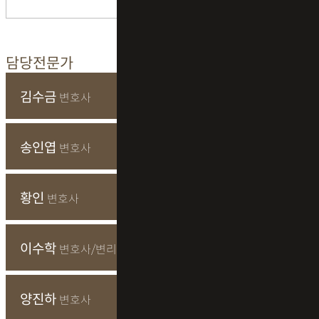
담당전문가
김수금
변호사
송인엽
변호사
황인
변호사
이수학
변호사/변리사
양진하
변호사